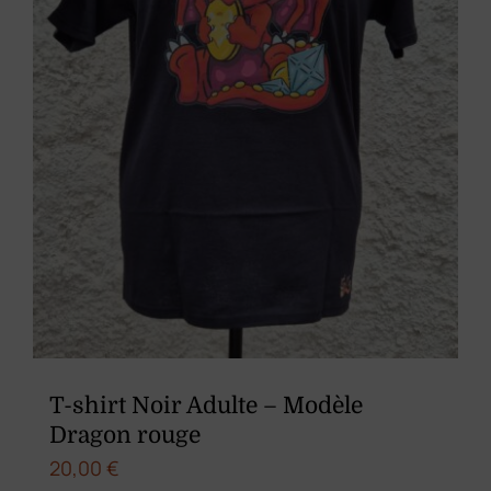
choisies
sur
la
page
du
produit
T-shirt Noir Adulte – Modèle
Dragon rouge
20,00
€