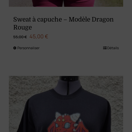
Sweat à capuche – Modèle Dragon
Rouge
Le
Le
45,00
€
55,00
€
prix
prix
Personnaliser
Détails
Ce
initial
actuel
produit
était :
est :
a
55,00 €.
45,00 €.
plusieurs
variations.
Les
options
peuvent
être