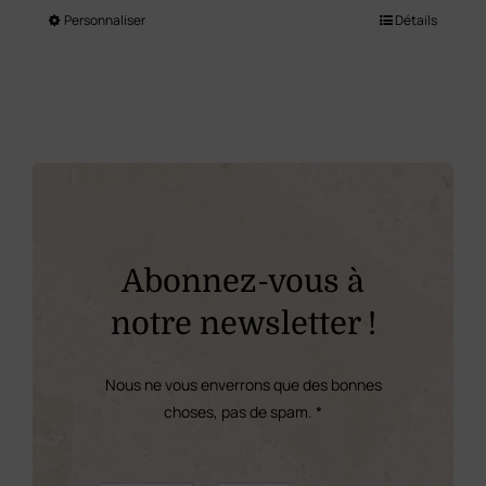
Personnaliser
Détails
Ce
produit
a
plusieurs
variations.
Les
options
peuvent
Abonnez-vous à
être
notre newsletter !
choisies
sur
Nous ne vous enverrons que des bonnes
la
choses, pas de spam. *
page
du
*