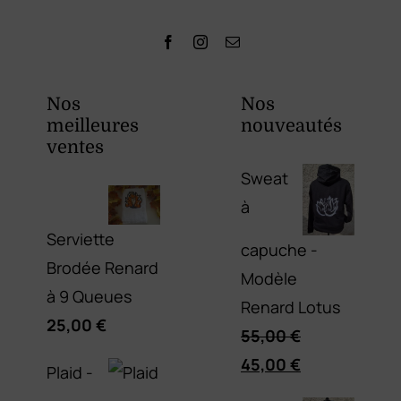
Nos
Nos
meilleures
nouveautés
ventes
Sweat
à
Serviette
capuche -
Brodée Renard
Modèle
à 9 Queues
Renard Lotus
25,00
€
55,00
€
Le
Le
45,00
€
Plaid -
prix
prix