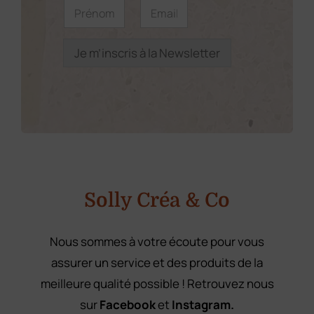
P
E
E
r
m
produit
m
é
a
a
n
i
i
o
l
Je m’inscris à la Newsletter
l
m
*
P
*
r
é
n
o
m
Solly Créa & Co
Nous sommes à votre écoute pour vous
assurer un service et des produits de la
meilleure qualité possible ! Retrouvez nous
sur
Facebook
et
Instagram.