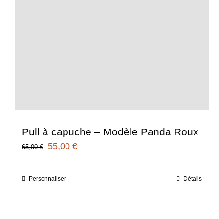
Pull à capuche – Modèle Panda Roux
Le
Le
55,00
€
65,00
€
prix
prix
initial
actuel
Personnaliser
Détails
Ce
était :
est :
produit
65,00 €.
55,00 €.
a