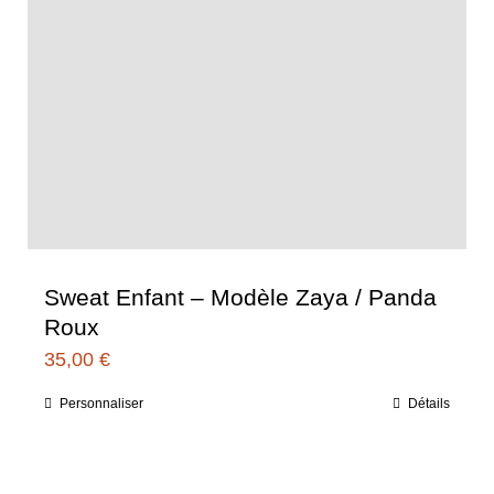
Sweat Enfant – Modèle Zaya / Panda
Roux
35,00
€
Personnaliser
Détails
Ce
produit
a