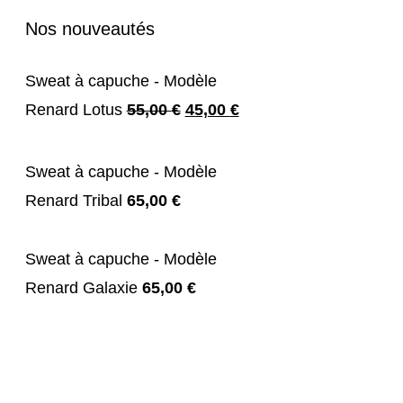
Nos nouveautés
Sweat à capuche - Modèle
Le
Le
Renard Lotus
55,00
€
45,00
€
prix
prix
initial
actuel
Sweat à capuche - Modèle
était :
est :
Renard Tribal
65,00
€
55,00 €.
45,00 €.
Sweat à capuche - Modèle
Renard Galaxie
65,00
€