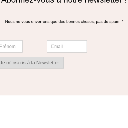
Nous ne vous enverrons que des bonnes choses, pas de spam. *
E
E
m
m
a
a
i
i
l
l
Je m’inscris à la Newsletter
P
*
r
é
n
o
m