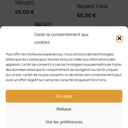
150x200
Renard Tribal
45,00
€
65,00
€
Sweat
Gérer le consentement aux
à
Serviette
cookies
Brodée Renard
capuche -
Pour offrir les meilleures expériences, nous utilisons des technologies
Tribal Lotus
telles que les cookies pour stocker et/ou accéder aux informations des
Modèle
appareils. Le fait de consentir à ces technologies nous permettra de traiter
25,00
€
des données telles que le comportement de navigation ou les ID uniques
Renard Galaxie
sur ce site. Le fait de ne pas consentir ou de retirer son consentement peut
65,00
€
avoir un effet négatif sur certaines caractéristiques et fonctions.
Accepter
Refuser
© Copyright 2017 - 2026 | Solly Créa & Co | Tous les
Voir les préférences
droits sont réservés |
CGV
|
Mentions Légales
|