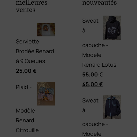
meilleures
nouveautés
ventes
Sweat
à
Serviette
capuche -
Brodée Renard
Modèle
à 9 Queues
Renard Lotus
25,00
€
55,00
€
Le
Le
45,00
€
Plaid -
prix
prix
Sweat
initial
actuel
à
Modèle
était :
est :
Renard
55,00 €.
45,00 €.
capuche -
Citrouille
Modèle