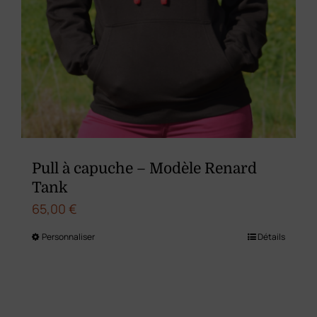
Pull à capuche – Modèle Renard
Tank
65,00
€
Personnaliser
Détails
Ce
produit
a
plusieurs