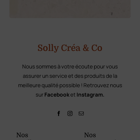
o
m
P
r
é
n
o
m
Solly Créa & Co
Nous sommes à votre écoute pour vous
assurer un service et des produits de la
meilleure qualité possible ! Retrouvez nous
sur
Facebook
et
Instagram.
Nos
Nos