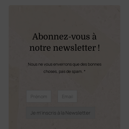
variations.
Les
options
peuvent
Abonnez-vous à
être
notre newsletter !
choisies
sur
Nous ne vous enverrons que des bonnes
la
choses, pas de spam. *
page
du
E
P
E
m
r
m
produit
a
é
a
i
n
i
l
o
l
Je m’inscris à la Newsletter
P
m
*
r
*
é
n