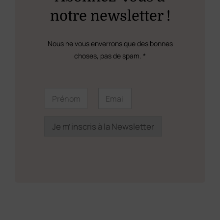
être
notre newsletter !
choisies
sur
Nous ne vous enverrons que des bonnes
la
choses, pas de spam. *
page
du
E
P
E
m
r
m
produit
a
é
a
i
n
i
l
o
l
Je m’inscris à la Newsletter
*
m
*
P
*
r
é
n
o
m