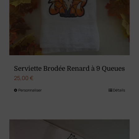
peuvent
être
choisies
sur
la
page
du
Serviette Brodée Renard à 9 Queues
produit
25,00
€
Personnaliser
Détails
Ce
produit
a
plusieurs
variations.