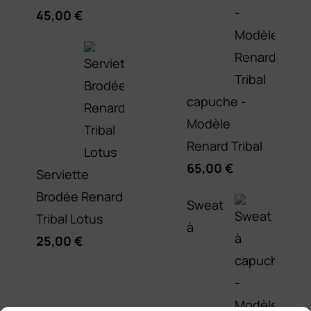
45,00
€
capuche -
Modèle
Renard Tribal
65,00
€
Serviette
Brodée Renard
Sweat
Tribal Lotus
à
25,00
€