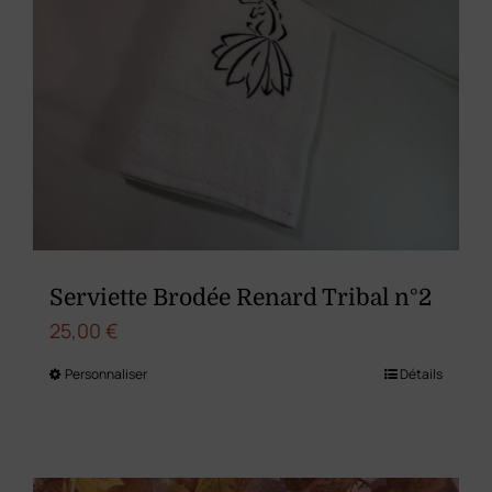
Les
options
peuvent
être
choisies
sur
la
page
du
Serviette Brodée Renard Tribal n°2
produit
25,00
€
Personnaliser
Détails
Ce
produit
a
plusieurs