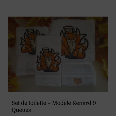
produit
a
plusieurs
variations.
Les
options
peuvent
être
choisies
sur
la
page
du
Set de toilette – Modèle Renard 9
produit
Queues