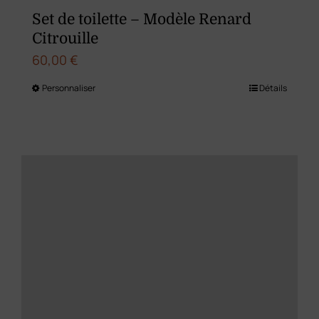
du
Set de toilette – Modèle Renard
produit
Citrouille
60,00
€
Personnaliser
Détails
Ce
produit
a
plusieurs
variations.
Les
options
peuvent
être
choisies