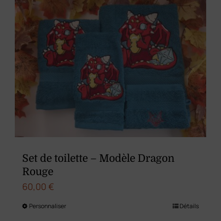
variations.
Les
options
peuvent
être
choisies
sur
la
page
du
Set de toilette – Modèle Dragon
produit
Rouge
60,00
€
Personnaliser
Détails
Ce