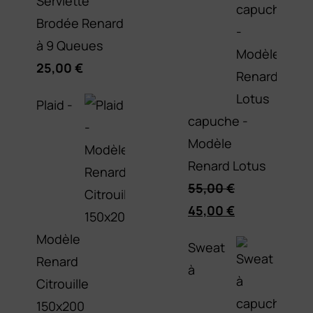
Serviette
Brodée Renard
à 9 Queues
25,00
€
Plaid -
capuche -
Modèle
Renard Lotus
55,00
€
Le
Le
45,00
€
prix
prix
Modèle
Sweat
initial
actuel
Renard
à
était :
est :
Citrouille
55,00 €.
45,00 €.
150x200