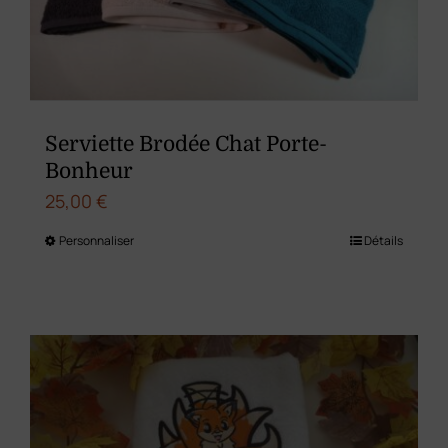
choisies
sur
la
page
du
Serviette Brodée Chat Porte-
produit
Bonheur
25,00
€
Personnaliser
Détails
Ce
produit
a
plusieurs
variations.
Les
options