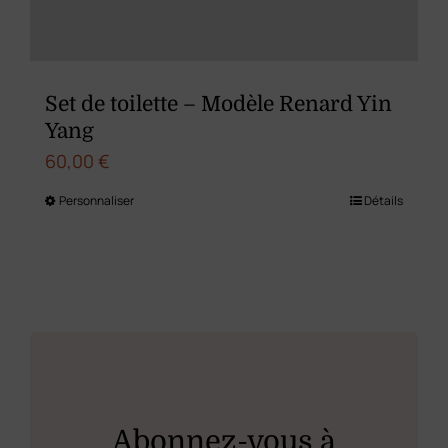
sur
la
page
du
Set de toilette – Modèle Renard Yin
produit
Yang
60,00
€
Personnaliser
Détails
Ce
produit
a
plusieurs
variations.
Les
options
peuvent
Abonnez-vous à