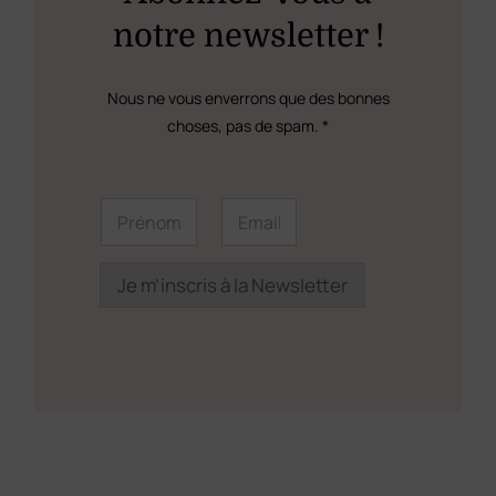
être
notre newsletter !
choisies
sur
Nous ne vous enverrons que des bonnes
la
choses, pas de spam. *
page
du
P
P
E
r
r
m
produit
é
é
a
n
n
i
o
o
l
Je m’inscris à la Newsletter
m
m
*
*
*
E
m
a
i
l