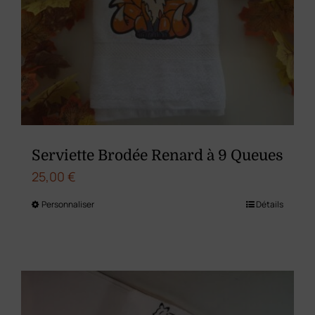
peuvent
être
choisies
sur
la
page
du
Serviette Brodée Renard à 9 Queues
produit
25,00
€
Personnaliser
Détails
Ce
produit
a
plusieurs
variations.