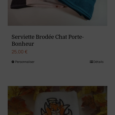
choisies
sur
la
page
du
Serviette Brodée Chat Porte-
produit
Bonheur
25,00
€
Personnaliser
Détails
Ce
produit
a
plusieurs
variations.
Les
options