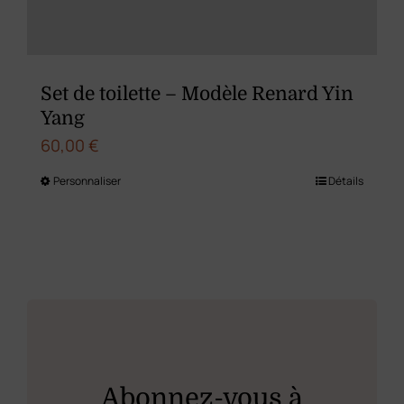
sur
la
page
du
Set de toilette – Modèle Renard Yin
produit
Yang
60,00
€
Personnaliser
Détails
Ce
produit
a
plusieurs
variations.
Les
options
peuvent
Abonnez-vous à