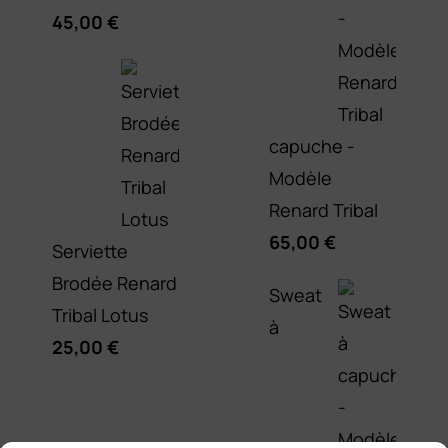
45,00
€
capuche -
Modèle
Renard Tribal
65,00
€
Serviette
Brodée Renard
Sweat
Tribal Lotus
à
25,00
€