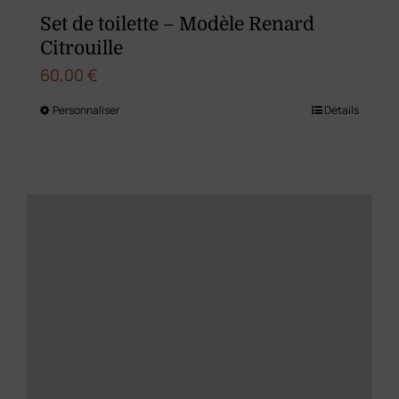
du
Set de toilette – Modèle Renard
produit
Citrouille
60,00
€
Personnaliser
Détails
Ce
produit
a
plusieurs
variations.
Les
options
peuvent
être
choisies