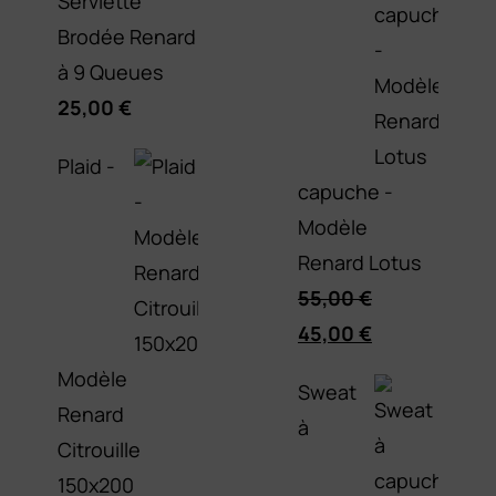
Serviette
Brodée Renard
à 9 Queues
25,00
€
Plaid -
capuche -
Modèle
Renard Lotus
55,00
€
Le
Le
45,00
€
prix
prix
Modèle
Sweat
initial
actuel
Renard
à
était :
est :
Citrouille
55,00 €.
45,00 €.
150x200