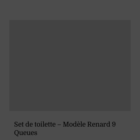
produit
a
plusieurs
variations.
Les
options
peuvent
être
choisies
sur
la
page
du
Set de toilette – Modèle Renard 9
produit
Queues