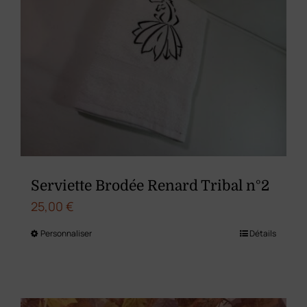
Les
options
peuvent
être
choisies
sur
la
page
du
Serviette Brodée Renard Tribal n°2
produit
25,00
€
Personnaliser
Détails
Ce
produit
a
plusieurs