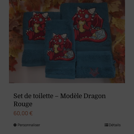
variations.
Les
options
peuvent
être
choisies
sur
la
page
du
Set de toilette – Modèle Dragon
produit
Rouge
60,00
€
Personnaliser
Détails
Ce