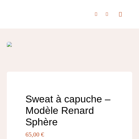
Passer
au
Toggle
Navigat
contenu
Accueil
À propos
Boutique
Sweat à capuche –
Modèle Renard
Nous rencontrer
Sphère
65,00
€