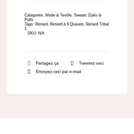
à
capuche
Categories:
Mode & Textile
,
Sweats Zipés &
-
Pulls
Tags:
Renard
,
Renard à 9 Queues
,
Renard Tribal
Modèle
1
SKU:
N/A
Renard
Sphère
Partagez ça
Tweetez ceci
Envoyez ceci par e-mail