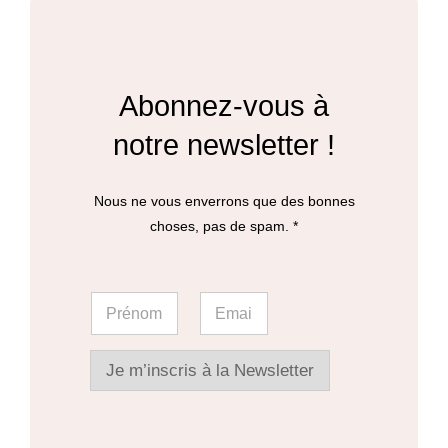
Les
options
peuvent
Abonnez-vous à
être
notre newsletter !
choisies
sur
Nous ne vous enverrons que des bonnes
la
choses, pas de spam. *
page
du
E
P
E
m
produit
r
m
a
é
a
i
n
i
l
o
l
Je m’inscris à la Newsletter
P
m
*
r
*
é
n
o