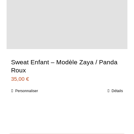
Sweat Enfant – Modèle Zaya / Panda
Roux
35,00
€
Personnaliser
Détails
Ce
produit
a
plusieurs
variations.