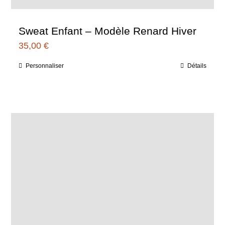
Sweat Enfant – Modèle Renard Hiver
35,00
€
Personnaliser
Détails
Ce
produit
a
plusieurs
variations.
Les
options
peuvent
être
choisies