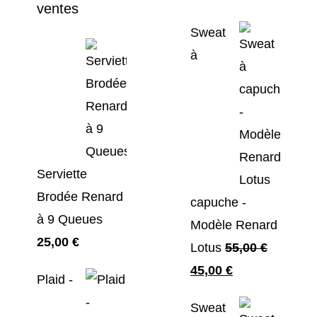
ventes
Sweat
à
Serviette
Brodée Renard
capuche -
à 9 Queues
Modèle Renard
25,00
€
Lotus
55,00
€
Le
Le
45,00
€
Plaid -
prix
prix
Sweat
initial
actuel