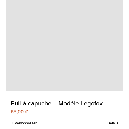
sur
la
page
du
produit
Pull à capuche – Modèle Légofox
65,00
€
Personnaliser
Détails
Ce