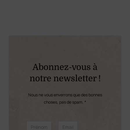
Abonnez-vous à
notre newsletter !
Nous ne vous enverrons que des bonnes
choses, pas de spam. *
E
P
E
m
r
m
a