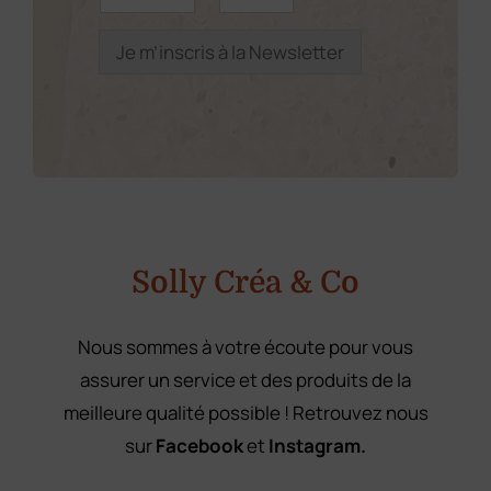
é
a
i
n
i
l
o
l
Je m’inscris à la Newsletter
*
m
*
E
*
m
a
i
l
Solly Créa & Co
Nous sommes à votre écoute pour vous
assurer un service et des produits de la
meilleure qualité possible ! Retrouvez nous
sur
Facebook
et
Instagram.