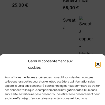
25,00
€
65,00
€
Sweat
à
Gérer le consentement aux
cookies
capuche -
Pour offrir les meilleures expériences, nous utilisons des technologies
telles que les cookies pour stocker et/ou accéder aux informations des
Modèle
appareils. Le fait de consentir à ces technologies nous permettra de traiter
des données telles que le comportement de navigation ou les ID uniques
Renard Galaxie
sur ce site. Le fait de ne pas consentir ou de retirer son consentement peut
65,00
€
avoir un effet négatif sur certaines caractéristiques et fonctions.