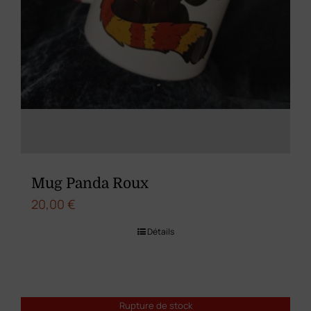
Mug Panda Roux
20,00
€
Détails
Rupture de stock