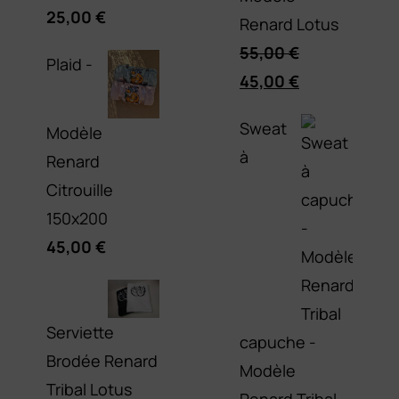
25,00
€
Renard Lotus
55,00
€
Plaid -
Le
Le
45,00
€
prix
prix
Sweat
Modèle
initial
actuel
à
Renard
était :
est :
Citrouille
55,00 €.
45,00 €.
150x200
45,00
€
Serviette
capuche -
Brodée Renard
Modèle
Tribal Lotus
Renard Tribal