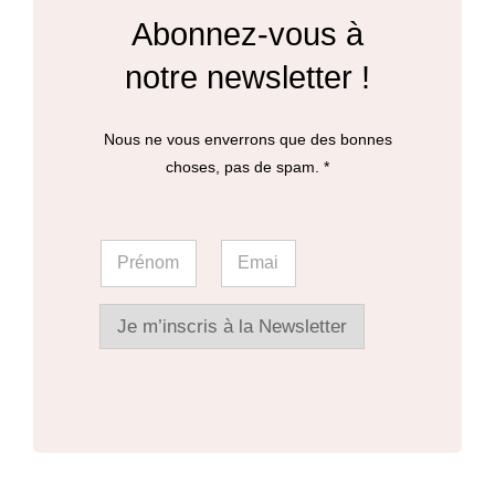
Abonnez-vous à
notre newsletter !
Nous ne vous enverrons que des bonnes
choses, pas de spam. *
E
P
E
m
r
m
a
é
a
i
n
i
l
o
l
Je m’inscris à la Newsletter
P
m
*
r
*
é
n
o
m