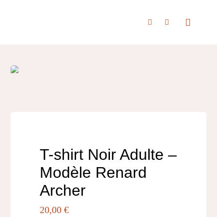
Passer
au
Toggle
Navigat
contenu
Accueil
À propos
Boutique
T-shirt Noir Adulte –
Modèle Renard
Nous rencontrer
Archer
20,00
€