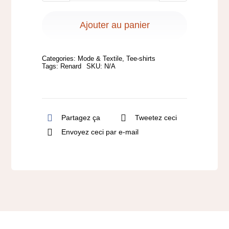
de
T-
Ajouter au panier
shirt
Noir
Categories:
Mode & Textile
,
Tee-shirts
Adulte
Tags:
Renard
SKU:
N/A
-
Modèle
Renard
Partagez ça
Tweetez ceci
Archer
Envoyez ceci par e-mail