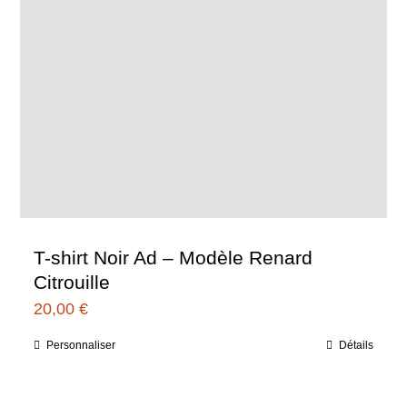
du
produit
T-shirt Noir Ad – Modèle Renard
Citrouille
20,00
€
Personnaliser
Détails
Ce
produit