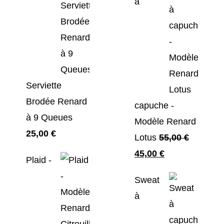
à
Serviette
Brodée Renard
capuche -
à 9 Queues
Modèle Renard
25,00
€
Lotus
55,00
€
Le
Le
45,00
€
Plaid -
prix
prix
Sweat
initial
actuel
à
était :
est :
55,00 €.
45,00 €.