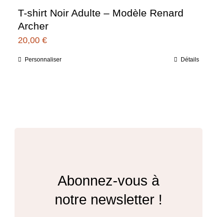
T-shirt Noir Adulte – Modèle Renard
Archer
20,00
€
Personnaliser
Détails
Ce
produit
a
plusieurs
variations.
Les
options
peuvent
Abonnez-vous à
être
notre newsletter !
choisies