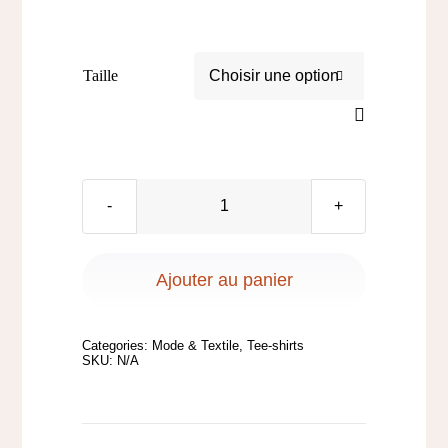
Contact
Taille

quantité
de
Tee
Ajouter au panier
Shirt
-
Categories:
Mode & Textile
,
Tee-shirts
Panda
SKU:
N/A
Roux