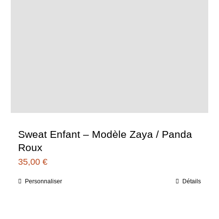
Sweat Enfant – Modèle Zaya / Panda
Roux
35,00
€
Personnaliser
Détails
Ce
produit
a