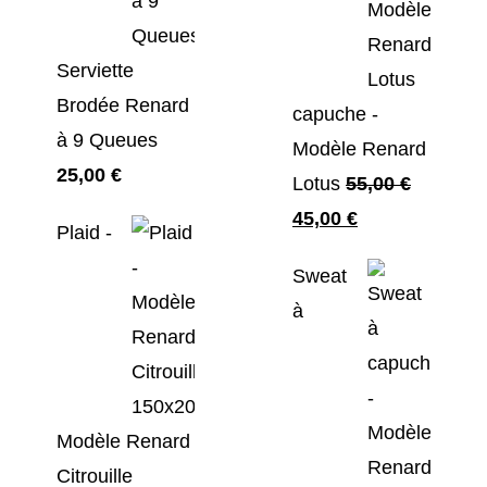
Serviette
Brodée Renard
capuche -
à 9 Queues
Modèle Renard
25,00
€
Lotus
55,00
€
Le
Le
45,00
€
Plaid -
prix
prix
Sweat
initial
actuel
à
était :
est :
55,00 €.
45,00 €.
Modèle Renard
Citrouille