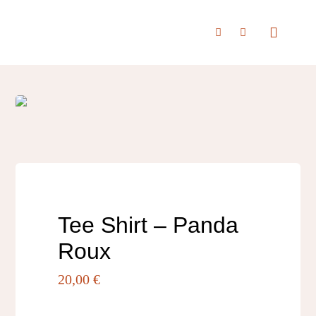
Passer
au
Toggle
Navigat
contenu
Accueil
À propos
Boutique
Tee Shirt – Panda
Roux
Nous rencontrer
20,00
€