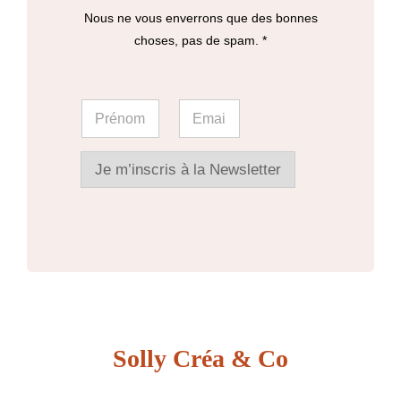
sur
Nous ne vous enverrons que des bonnes
la
choses, pas de spam. *
page
du
E
P
E
m
produit
r
m
a
é
a
i
n
i
l
o
l
Je m’inscris à la Newsletter
P
m
*
r
*
é
n
o
m
Solly Créa & Co