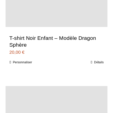
T-shirt Noir Enfant – Modèle Dragon
Sphère
20,00
€
Personnaliser
Détails
Ce
produit
a
plusieurs
variations.
Les
options