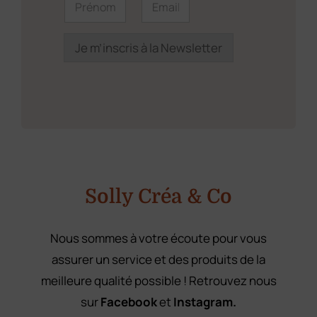
r
m
é
é
a
n
n
i
o
o
l
Je m’inscris à la Newsletter
m
m
*
E
*
m
a
i
l
P
r
é
n
o
m
Solly Créa & Co
Nous sommes à votre écoute pour vous
assurer un service et des produits de la
meilleure qualité possible ! Retrouvez nous
sur
Facebook
et
Instagram.