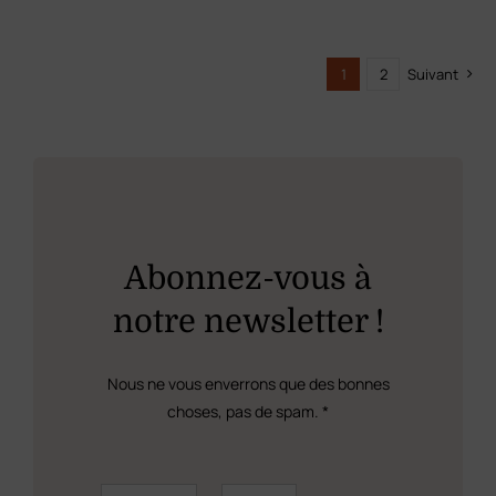
1
2
Suivant
Abonnez-vous à
notre newsletter !
Nous ne vous enverrons que des bonnes
choses, pas de spam. *
P
P
E
r