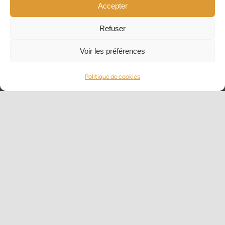
Accepter
Renard Tribal
65,00
€
Refuser
Voir les préférences
Sweat
à
Politique de cookies
Serviette
Brodée Renard
Tribal Lotus
25,00
€
capuche -
Modèle
Renard Galaxie
65,00
€