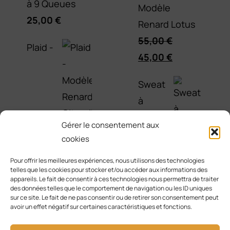
à 9 Queues
Modèle
25,00
€
Renard Lotus
55,00
€
Plaid -
Le
Le
45,00
€
prix
prix
Sweat
initial
actuel
à
était :
est :
55,00 €.
45,00 €.
Gérer le consentement aux
cookies
Modèle
Renard
Pour offrir les meilleures expériences, nous utilisons des technologies
telles que les cookies pour stocker et/ou accéder aux informations des
Citrouille
appareils. Le fait de consentir à ces technologies nous permettra de traiter
des données telles que le comportement de navigation ou les ID uniques
150x200
sur ce site. Le fait de ne pas consentir ou de retirer son consentement peut
capuche -
avoir un effet négatif sur certaines caractéristiques et fonctions.
45,00
€
Modèle