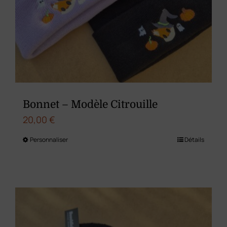
Bonnet – Modèle Citrouille
20,00
€
Personnaliser
Détails
Ce
produit
a
plusieurs
variations.
Les