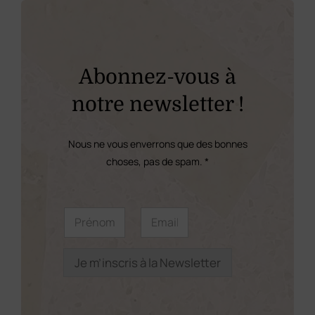
variations.
Les
options
peuvent
Abonnez-vous à
être
notre newsletter !
choisies
sur
Nous ne vous enverrons que des bonnes
la
choses, pas de spam. *
page
du
*
P
E
*
r
m
produit
P
é
a
r
n
i
é
o
l
Je m’inscris à la Newsletter
n
m
*
o
*
m