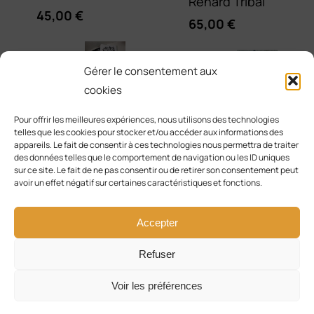
Renard Tribal
45,00
€
65,00
€
Sweat
Gérer le consentement aux
à
Serviette
cookies
Brodée Renard
capuche -
Pour offrir les meilleures expériences, nous utilisons des technologies
Tribal Lotus
telles que les cookies pour stocker et/ou accéder aux informations des
Modèle
appareils. Le fait de consentir à ces technologies nous permettra de traiter
25,00
€
des données telles que le comportement de navigation ou les ID uniques
Renard Galaxie
sur ce site. Le fait de ne pas consentir ou de retirer son consentement peut
65,00
€
avoir un effet négatif sur certaines caractéristiques et fonctions.
Accepter
Refuser
© Copyright 2017 - 2026 | Solly Créa & Co | Tous les
Voir les préférences
droits sont réservés |
CGV
|
Mentions Légales
|
Politique de confidentialité
| Fait avec amour par