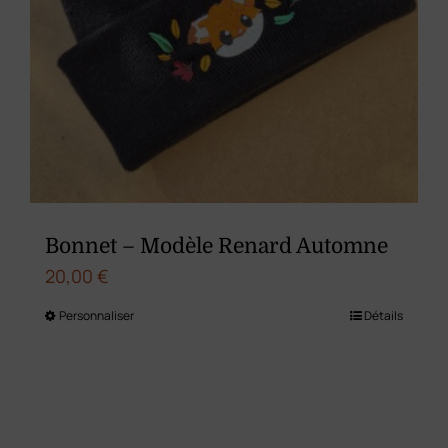
page
du
produit
Bonnet – Modèle Renard Automne
20,00
€
Personnaliser
Détails
Ce
produit
a
plusieurs