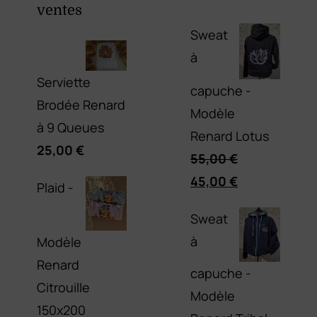
ventes
Sweat
à
Serviette
capuche -
Brodée Renard
Modèle
à 9 Queues
Renard Lotus
25,00
€
55,00
€
Le
Le
45,00
€
Plaid -
prix
prix
Sweat
initial
actuel
à
Modèle
était :
est :
Renard
55,00 €.
45,00 €.
capuche -
Citrouille
Modèle
150x200