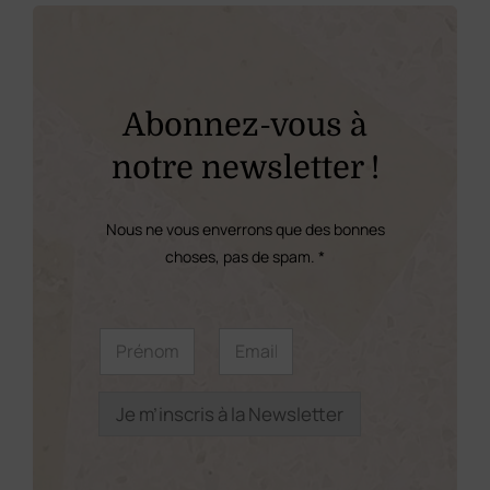
variations.
Les
options
peuvent
Abonnez-vous à
être
notre newsletter !
choisies
sur
Nous ne vous enverrons que des bonnes
la
choses, pas de spam. *
page
du
P
P
E
r
r
m
produit
é
é
a
n
n
i
o
o
l
Je m’inscris à la Newsletter
m
m
*
P
*
r
é
n