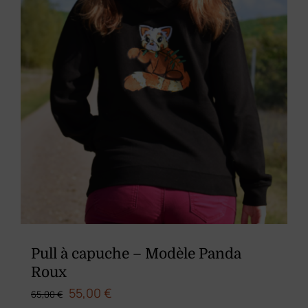
Pull à capuche – Modèle Panda
Roux
Le
Le
55,00
€
65,00
€