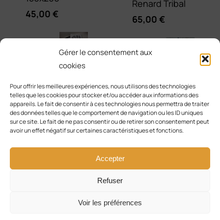
Renard Tribal
45,00
€
65,00
€
Sweat
Gérer le consentement aux
à
Serviette
cookies
Brodée Renard
capuche -
Pour offrir les meilleures expériences, nous utilisons des technologies
Tribal Lotus
telles que les cookies pour stocker et/ou accéder aux informations des
Modèle
appareils. Le fait de consentir à ces technologies nous permettra de traiter
25,00
€
des données telles que le comportement de navigation ou les ID uniques
Renard Galaxie
sur ce site. Le fait de ne pas consentir ou de retirer son consentement peut
65,00
€
avoir un effet négatif sur certaines caractéristiques et fonctions.
Accepter
Refuser
© Copyright 2017 - 2026 | Solly Créa & Co | Tous les
Voir les préférences
droits sont réservés |
CGV
|
Mentions Légales
|
Politique de confidentialité
| Fait avec amour par