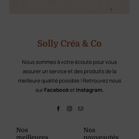
o
m
P
r
é
n
o
Solly Créa & Co
m
Nous sommes à votre écoute pour vous
assurer un service et des produits de la
meilleure qualité possible ! Retrouvez nous
sur
Facebook
et
Instagram.
Nos
Nos
meilleures
nouveautés