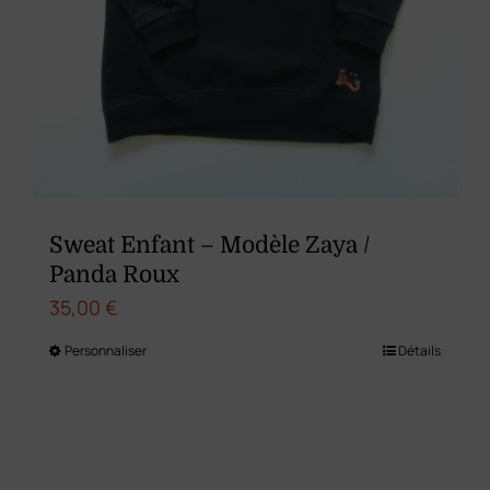
produit
Sweat Enfant – Modèle Zaya /
Panda Roux
35,00
€
Personnaliser
Détails
Ce
produit
a
plusieurs