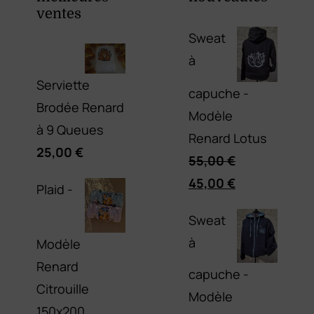
ventes
Sweat
à
Serviette
capuche -
Brodée Renard
Modèle
à 9 Queues
Renard Lotus
25,00
€
55,00
€
Le
Le
45,00
€
Plaid -
prix
prix
Sweat
initial
actuel
à
Modèle
était :
est :
Renard
55,00 €.
45,00 €.
capuche -
Citrouille
Modèle
150x200