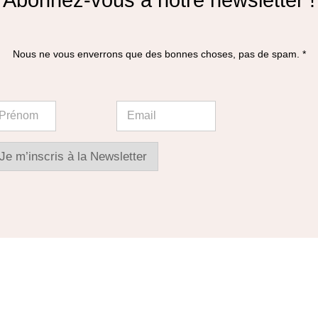
être
choisies
Nous ne vous enverrons que des bonnes choses, pas de spam. *
sur
la
page
E
m
du
a
i
produit
l
Je m’inscris à la Newsletter
*