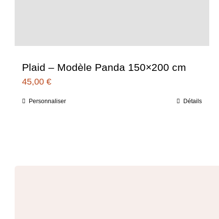
Plaid – Modèle Panda 150×200 cm
45,00
€
Personnaliser
Détails
Ce
produit
a
plusieurs
variations.
Les
options
peuvent