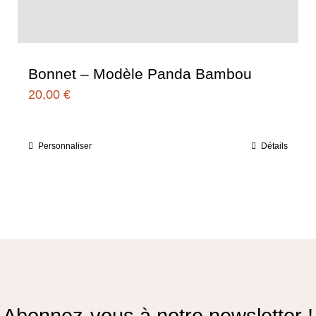
Bonnet – Modèle Panda Bambou
20,00
€
Personnaliser
Détails
Ce
produit
a
plusieurs
variations.
Les
options
peuvent
Abonnez-vous à notre newsletter !