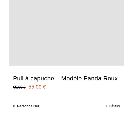
Pull à capuche – Modèle Panda Roux
Le
Le
55,00
€
65,00
€
prix
prix
initial
actuel
Personnaliser
Détails
Ce
était :
est :
produit
65,00 €.
55,00 €.
a