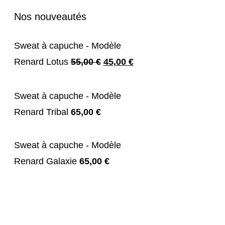
Nos nouveautés
Sweat à capuche - Modèle
Le
Le
Renard Lotus
55,00
€
45,00
€
prix
prix
initial
actuel
Sweat à capuche - Modèle
était :
est :
Renard Tribal
65,00
€
55,00 €.
45,00 €.
Sweat à capuche - Modèle
Renard Galaxie
65,00
€