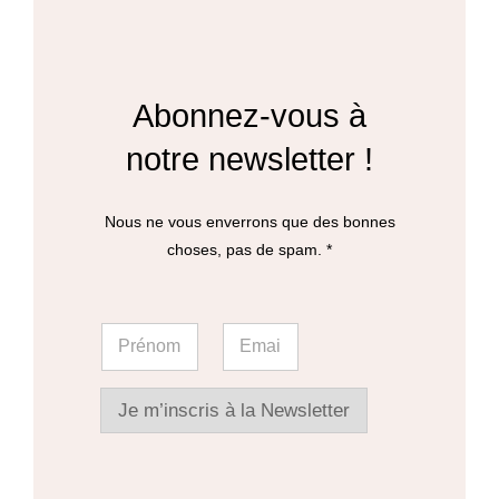
Abonnez-vous à
notre newsletter !
Nous ne vous enverrons que des bonnes
choses, pas de spam. *
E
P
E
m
r
m
a
é
a
i
n
i
l
o
l
Je m’inscris à la Newsletter
*
m
*
*
*