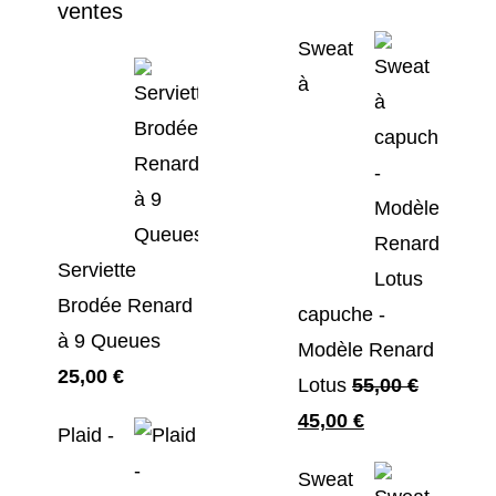
ventes
Sweat
à
Serviette
Brodée Renard
capuche -
à 9 Queues
Modèle Renard
25,00
€
Lotus
55,00
€
Le
Le
45,00
€
Plaid -
prix
prix
Sweat
initial
actuel