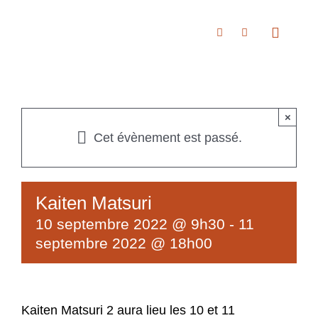
Passer
au
Toggle
Navigat
contenu
Accueil
×
Cet évènement est passé.
À propos
Kaiten Matsuri
Boutique
10 septembre 2022 @ 9h30
-
11
septembre 2022 @ 18h00
Nous rencontrer
Kaiten Matsuri 2 aura lieu les 10 et 11