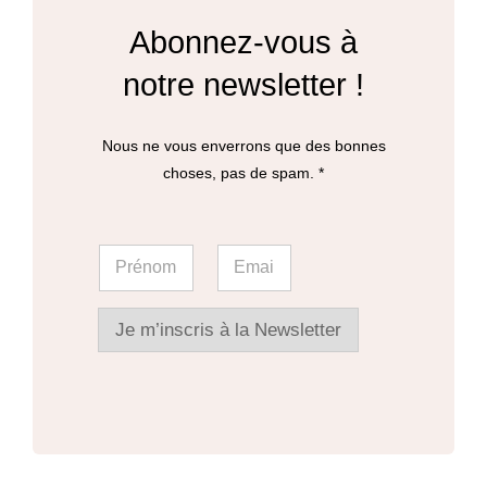
Abonnez-vous à
notre newsletter !
Nous ne vous enverrons que des bonnes
choses, pas de spam. *
E
P
E
m
r
m
a
é
a
i
n
i
l
o
l
Je m’inscris à la Newsletter
E
m
*
m
*
a
i
l
E
m
a
i