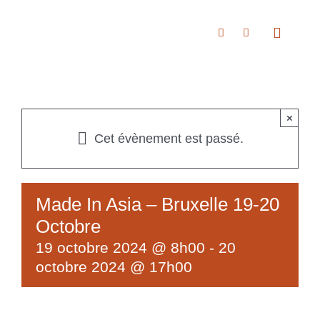
Passer
au
Toggle
Navigat
contenu
Accueil
×
Cet évènement est passé.
À propos
Made In Asia – Bruxelle 19-20
Boutique
Octobre
19 octobre 2024 @ 8h00
-
20
Nous rencontrer
octobre 2024 @ 17h00