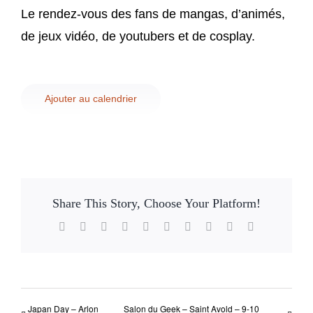
Contact
Le rendez-vous des fans de mangas, d’animés,
de jeux vidéo, de youtubers et de cosplay.
Ajouter au calendrier
Share This Story, Choose Your Platform!
Facebook
X
Reddit
LinkedIn
WhatsApp
Tumblr
Pinterest
Vk
Xing
Email
Japan Day – Arlon
Salon du Geek – Saint Avold – 9-10