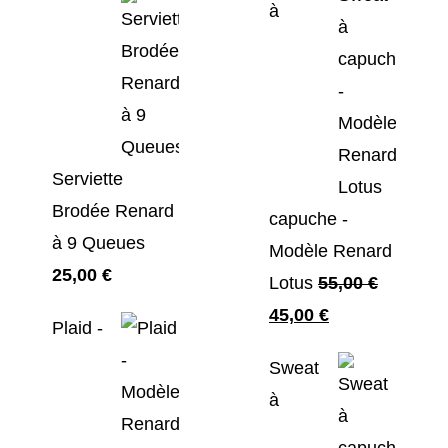
à
Serviette
Brodée Renard
capuche -
à 9 Queues
Modèle Renard
25,00
€
Lotus
55,00
€
Le
Le
45,00
€
Plaid -
prix
prix
Sweat
initial
actuel
à
était :
est :
55,00 €.
45,00 €.