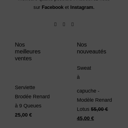
sur
Facebook
et
Instagram.
Nos
Nos
meilleures
nouveautés
ventes
Sweat
à
Serviette
capuche -
Brodée Renard
Modèle Renard
à 9 Queues
Lotus
55,00
€
25,00
€
Le
Le
45,00
€
prix
prix