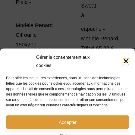
Plaid -
Sweat
initial
actuel
à
était :
est :
Modèle Renard
55,00 €.
45,00 €.
capuche -
Citrouille
Modèle Renard
150x200
Tribal
65,00
€
45,00
€
Gérer le consentement aux
Sweat
cookies
à
Pour offrir les meilleures expériences, nous utilisons des technologies
Serviette
telles que les cookies pour stocker et/ou accéder aux informations des
capuche -
appareils. Le fait de consentir à ces technologies nous permettra de traiter
Brodée Renard
des données telles que le comportement de navigation ou les ID uniques
Modèle Renard
sur ce site. Le fait de ne pas consentir ou de retirer son consentement peut
Tribal Lotus
avoir un effet négatif sur certaines caractéristiques et fonctions.
Galaxie
65,00
€
25,00
€
Accepter