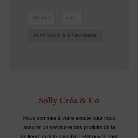
P
P
E
r
r
m
é
é
a
n
n
i
o
o
l
Je m’inscris à la Newsletter
m
m
*
E
*
m
a
i
l
Solly Créa & Co
Nous sommes à votre écoute pour vous
assurer un service et des produits de la
meilleure qualité possible ! Retrouvez nous