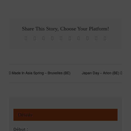
Share This Story, Choose Your Platform!
Facebook
X
Reddit
LinkedIn
WhatsApp
Tumblr
Pinterest
Vk
Xing
Email
Made In Asia Spring – Bruxelles (BE)
Japan Day – Arlon (BE)
Détails
Début :