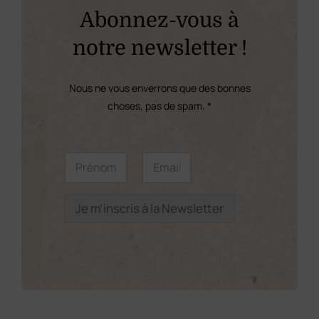
Abonnez-vous à
notre newsletter !
Nous ne vous enverrons que des bonnes
choses, pas de spam. *
P
P
E
r
r
m
é
é
a
n
n
i
o
o
l
Je m’inscris à la Newsletter
m
m
*
P
*
r
é
n
o
m
*