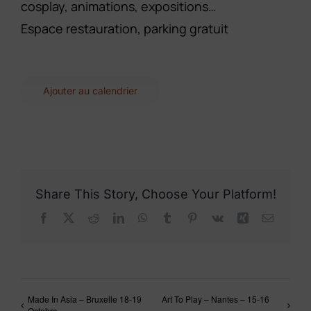
cosplay, animations, expositions…
Espace restauration, parking gratuit
Ajouter au calendrier
Share This Story, Choose Your Platform!
Facebook
X
Reddit
LinkedIn
WhatsApp
Tumblr
Pinterest
Vk
Xing
Email
Made In Asia – Bruxelle 18-19
Art To Play – Nantes – 15-16
Octobre