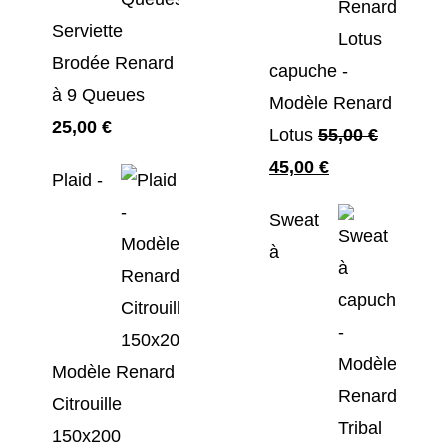
Serviette
Brodée Renard
capuche -
à 9 Queues
Modèle Renard
25,00
€
Lotus
55,00
€
Le
Le
45,00
€
Plaid -
prix
prix
Sweat
initial
actuel
à
était :
est :
55,00 €.
45,00 €.
Modèle Renard
Citrouille
150x200