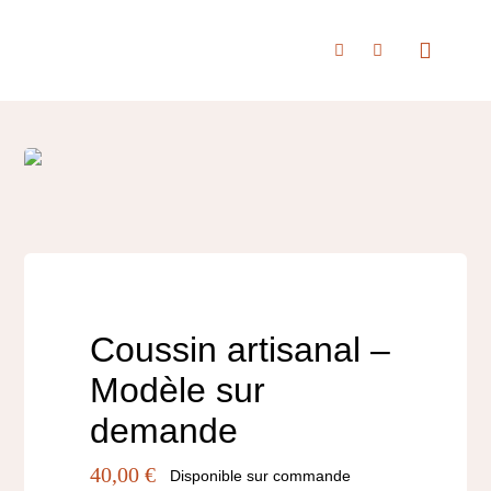
Passer
au
Toggle
Navigat
contenu
Accueil
À propos
Boutique
Coussin artisanal –
Modèle sur
Nous rencontrer
demande
40,00
€
Disponible sur commande