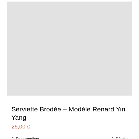
plusieurs
variations.
Les
options
peuvent
être
choisies
sur
la
page
du
Serviette Brodée – Modèle Renard Yin
produit
Yang
25,00
€