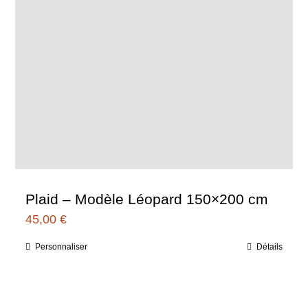
Plaid – Modèle Léopard 150×200 cm
45,00
€
Personnaliser
Détails
Ce
produit
a