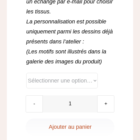
un échange par e-mail pour choisir
les tissus.
La personnalisation est possible
uniquement parmi les dessins déjà
présents dans l’atelier :
(Les motifs sont illustrés dans la
galerie des images du produit)
quantité
de
Coussin
Ajouter au panier
artisanal