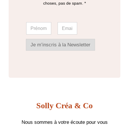
choses, pas de spam. *
page
du
E
P
E
m
produit
r
m
a
é
a
i
n
i
l
o
l
Je m’inscris à la Newsletter
E
m
*
m
*
a
i
l
*
Solly Créa & Co
Nous sommes à votre écoute pour vous