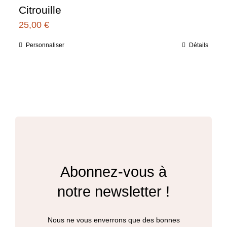
produit
Citrouille
25,00
€
Personnaliser
Détails
Ce
produit
a
plusieurs
variations.
Les
options
peuvent
Abonnez-vous à
être
notre newsletter !
choisies
sur
Nous ne vous enverrons que des bonnes
la