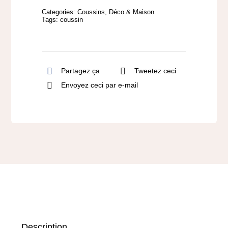
–
Categories:
Coussins
,
Déco & Maison
Modèle
Tags:
coussin
sur
demande
Partagez ça
Tweetez ceci
Envoyez ceci par e-mail
Description