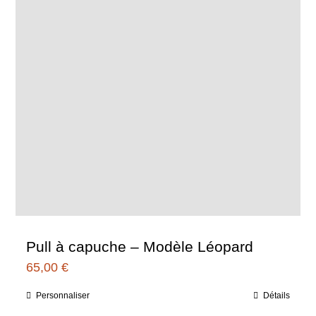
la
page
du
produit
Pull à capuche – Modèle Léopard
65,00
€
Personnaliser
Détails
Ce