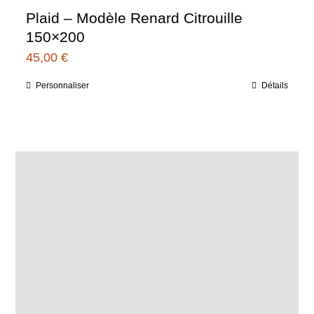
Plaid – Modèle Renard Citrouille
150×200
45,00
€
Personnaliser
Détails
Ce
produit
a
plusieurs
variations.
Les
options
peuvent
être
choisies
sur