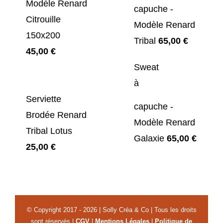
Modèle Renard
55,00 €.
45,00 €.
capuche -
Citrouille
Modèle Renard
150x200
Tribal
65,00
€
45,00
€
Sweat
à
Serviette
capuche -
Brodée Renard
Modèle Renard
Tribal Lotus
Galaxie
65,00
€
25,00
€
© Copyright 2017 - 2026 | Solly Créa & Co | Tous les droits
sont réservés |
CGV
|
Mentions Légales
|
Politique de