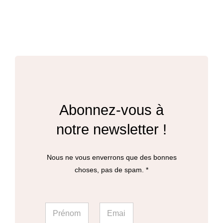
produit
a
plusieurs
variations.
Les
options
peuvent
Abonnez-vous à
être
notre newsletter !
choisies
sur
Nous ne vous enverrons que des bonnes
la
choses, pas de spam. *
page
du
P
P
E
r
produit
r
m
é