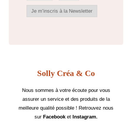
é
a
n
n
i
o
o
l
Je m’inscris à la Newsletter
m
m
*
E
*
m
a
i
l
Solly Créa & Co
Nous sommes à votre écoute pour vous
assurer un service et des produits de la
meilleure qualité possible ! Retrouvez nous
sur
Facebook
et
Instagram.