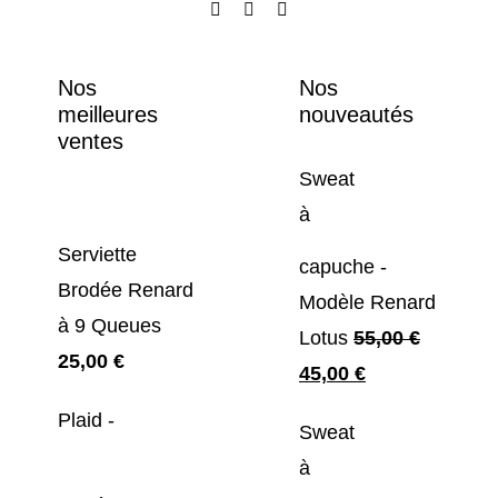
Nos
Nos
meilleures
nouveautés
ventes
Sweat
à
Serviette
capuche -
Brodée Renard
Modèle Renard
à 9 Queues
Lotus
55,00
€
25,00
€
Le
Le
45,00
€
prix
prix
Plaid -
Sweat
initial
actuel
à
était :
est :