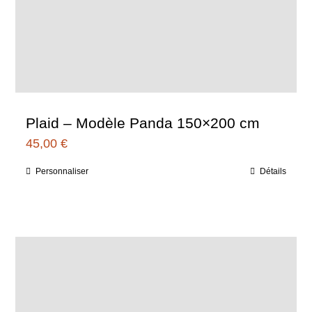
Plaid – Modèle Panda 150×200 cm
45,00
€
Personnaliser
Détails
Ce
produit
a
plusieurs
variations.
Les
options