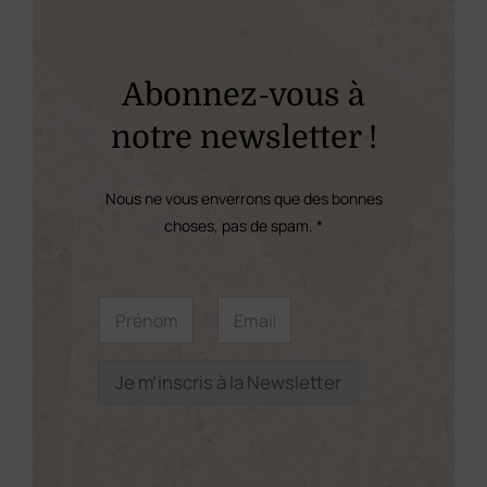
Les
options
peuvent
Abonnez-vous à
être
notre newsletter !
choisies
sur
Nous ne vous enverrons que des bonnes
la
choses, pas de spam. *
page
du
E
P
E
m
r
m
produit
a
é
a
i
n
i
l
o
l
Je m’inscris à la Newsletter
P
m
*
r
*
é
n
o
m