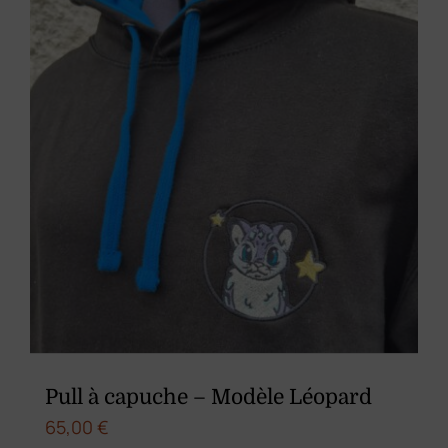
être
choisies
sur
la
page
du
produit
Pull à capuche – Modèle Léopard
65,00
€