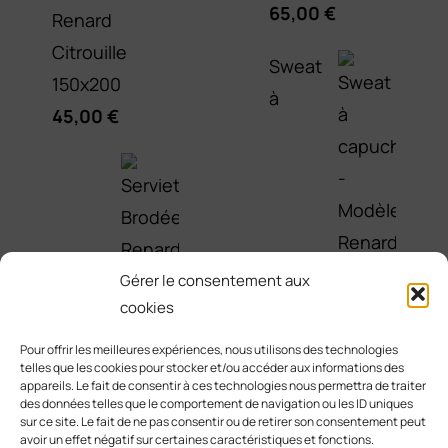
65,00
€
Renard
Citrouille
Sweat
150x200
à
45,00
€
Gérer le consentement aux
capuche -
cookies
Modèle
Serviette
Pour offrir les meilleures expériences, nous utilisons des technologies
Renard Galaxie
telles que les cookies pour stocker et/ou accéder aux informations des
Brodée Renard
appareils. Le fait de consentir à ces technologies nous permettra de traiter
65,00
€
des données telles que le comportement de navigation ou les ID uniques
Tribal Lotus
sur ce site. Le fait de ne pas consentir ou de retirer son consentement peut
25,00
€
avoir un effet négatif sur certaines caractéristiques et fonctions.