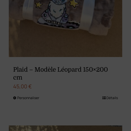
Plaid – Modèle Léopard 150×200
cm
45,00
€
Personnaliser
Détails
Ce
produit
a
plusieurs