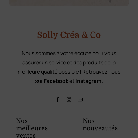
E
m
a
i
l
Solly Créa & Co
Nous sommes à votre écoute pour vous
assurer un service et des produits de la
meilleure qualité possible ! Retrouvez nous
sur
Facebook
et
Instagram.
Nos
Nos
meilleures
nouveautés
ventes