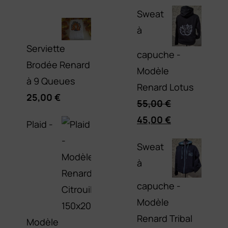
Sweat
à
Serviette
capuche -
Brodée Renard
Modèle
à 9 Queues
Renard Lotus
25,00
€
55,00
€
Le
Le
45,00
€
Plaid -
prix
prix
Sweat
initial
actuel
à
était :
est :
55,00 €.
45,00 €.
capuche -
Modèle
Renard Tribal
Modèle