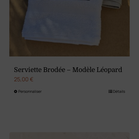
produit
Serviette Brodée – Modèle Léopard
25,00
€
Personnaliser
Détails
Ce
produit
a
plusieurs
variations.