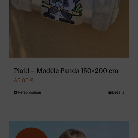
produit
Plaid – Modèle Panda 150×200 cm
45,00
€
Personnaliser
Détails
Ce
produit
a
plusieurs
variations.