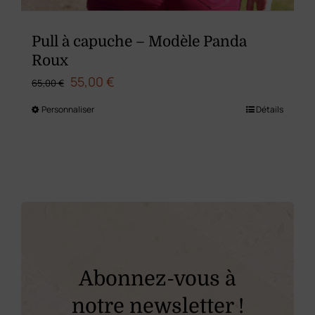
Pull à capuche – Modèle Panda
Roux
Le
Le
55,00
€
65,00
€
prix
prix
Personnaliser
Détails
Ce
initial
actuel
produit
était :
est :
a
65,00 €.
55,00 €.
plusieurs
variations.
Les
options
peuvent
Abonnez-vous à
être
notre newsletter !