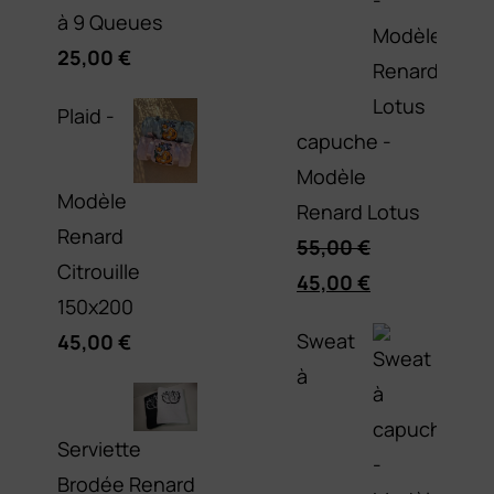
à 9 Queues
25,00
€
Plaid -
capuche -
Modèle
Modèle
Renard Lotus
Renard
55,00
€
Citrouille
Le
Le
45,00
€
150x200
prix
prix
Sweat
45,00
€
initial
actuel
à
était :
est :
55,00 €.
45,00 €.
Serviette
Brodée Renard