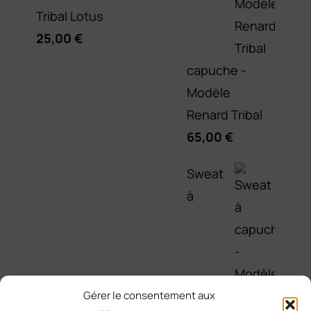
Tribal Lotus
25,00
€
capuche -
Modèle
Renard Tribal
65,00
€
Sweat
à
Gérer le consentement aux