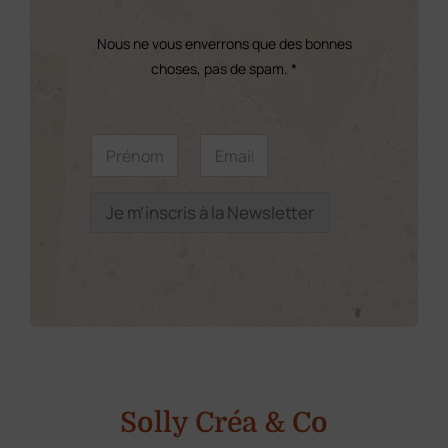
choisies
sur
Nous ne vous enverrons que des bonnes
la
choses, pas de spam. *
page
du
E
P
E
m
r
m
produit
a
é
a
i
n
i
l
o
l
Je m’inscris à la Newsletter
*
m
*
P
*
r
é
n
o
m
Solly Créa & Co