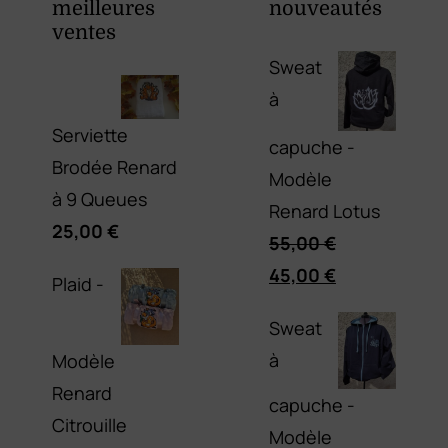
meilleures
nouveautés
ventes
Sweat
à
Serviette
capuche -
Brodée Renard
Modèle
à 9 Queues
Renard Lotus
25,00
€
55,00
€
Le
Le
45,00
€
Plaid -
prix
prix
Sweat
initial
actuel
à
Modèle
était :
est :
Renard
55,00 €.
45,00 €.
capuche -
Citrouille
Modèle