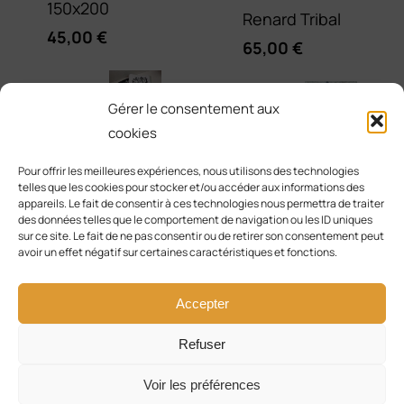
150x200
Renard Tribal
45,00
€
65,00
€
Sweat
Gérer le consentement aux
à
Serviette
cookies
Brodée Renard
capuche -
Pour offrir les meilleures expériences, nous utilisons des technologies
Tribal Lotus
telles que les cookies pour stocker et/ou accéder aux informations des
Modèle
appareils. Le fait de consentir à ces technologies nous permettra de traiter
25,00
€
des données telles que le comportement de navigation ou les ID uniques
Renard Galaxie
sur ce site. Le fait de ne pas consentir ou de retirer son consentement peut
65,00
€
avoir un effet négatif sur certaines caractéristiques et fonctions.
Accepter
Refuser
© Copyright 2017 - 2026 | Solly Créa & Co | Tous les
Voir les préférences
droits sont réservés |
CGV
|
Mentions Légales
|