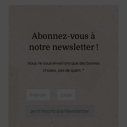
variations.
Les
options
peuvent
Abonnez-vous à
être
notre newsletter !
choisies
sur
Nous ne vous enverrons que des bonnes
la
choses, pas de spam. *
page
du
E
P
E
m
r
m
produit
a
é
a
i
n
i
l
o
l
Je m’inscris à la Newsletter
P
m
*
r
*
é
n