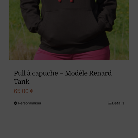
Pull à capuche – Modèle Renard
Tank
65,00
€
Personnaliser
Détails
Ce
produit
a
plusieurs