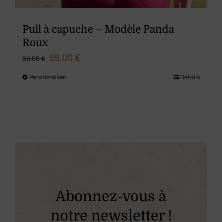
Pull à capuche – Modèle Panda
Roux
Le
Le
55,00
€
65,00
€
prix
prix
Personnaliser
Détails
Ce
initial
actuel
produit
était :
est :
a
65,00 €.
55,00 €.
plusieurs
variations.
Les
options
peuvent
Abonnez-vous à
être
notre newsletter !