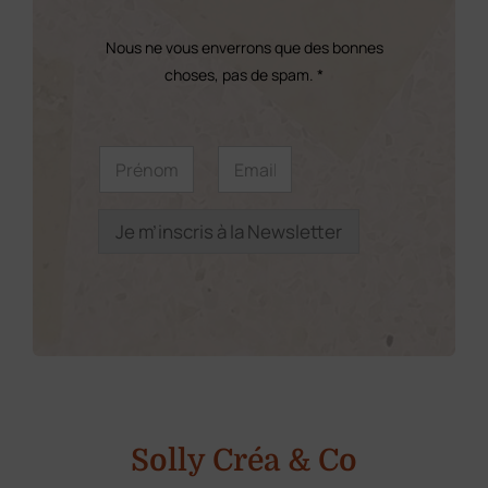
choisies
sur
Nous ne vous enverrons que des bonnes
la
choses, pas de spam. *
page
du
E
P
E
m
r
m
produit
a
é
a
i
n
i
l
o
l
Je m’inscris à la Newsletter
*
m
*
E
*
m
a
i
l
Solly Créa & Co