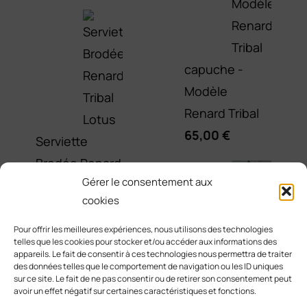
capuche -
Modèle
Renard Tribal
65,00
€
Serviette
Brodée Renard
Sweat
Gérer le consentement aux
Tribal Lotus
à
cookies
25,00
€
capuche -
Pour offrir les meilleures expériences, nous utilisons des technologies
telles que les cookies pour stocker et/ou accéder aux informations des
Modèle
appareils. Le fait de consentir à ces technologies nous permettra de traiter
des données telles que le comportement de navigation ou les ID uniques
Renard Galaxie
sur ce site. Le fait de ne pas consentir ou de retirer son consentement peut
65,00
€
avoir un effet négatif sur certaines caractéristiques et fonctions.