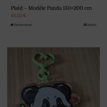
Plaid – Modèle Panda 150×200 cm
45,00
€
Personnaliser
Détails
Ce
produit
a
plusieurs
variations.
Les
options
peuvent
être
choisies
sur