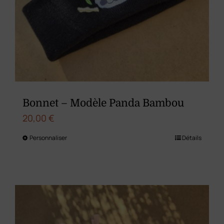
Bonnet – Modèle Panda Bambou
20,00
€
Personnaliser
Détails
Ce
produit
a
plusieurs
variations.
Les