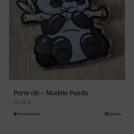
la
page
du
produit
Porte clé – Modèle Panda
12,00
€
Personnaliser
Détails