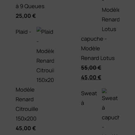
à 9 Queues
25,00
€
Plaid -
capuche -
Modèle
Renard Lotus
55,00
€
Le
Le
45,00
€
prix
prix
Modèle
Sweat
initial
actuel
Renard
à
était :
est :
Citrouille
55,00 €.
45,00 €.
150x200
45,00
€