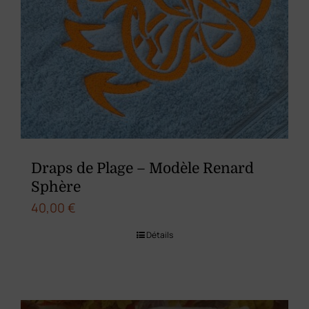
du
produit
Draps de Plage – Modèle Renard
Sphère
40,00
€
Détails