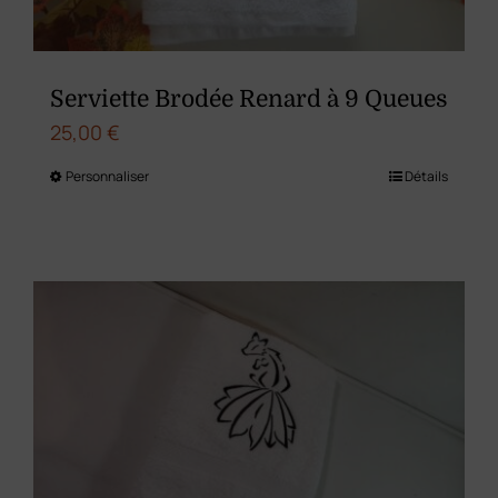
la
page
du
Serviette Brodée Renard à 9 Queues
produit
25,00
€
Personnaliser
Détails
Ce
produit
a
plusieurs
variations.
Les
options
peuvent
être