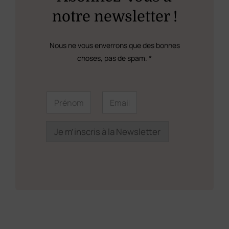
être
notre newsletter !
choisies
sur
Nous ne vous enverrons que des bonnes
la
choses, pas de spam. *
page
du
P
P
E
r
r
m
produit
é
é
a
n
n
i
o
o
l
Je m’inscris à la Newsletter
m
m
*
P
*
r
é
n
o
m
E
m
a
i
l