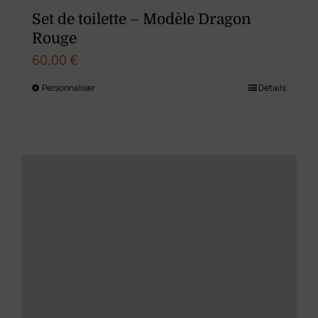
du
Set de toilette – Modèle Dragon
produit
Rouge
60,00
€
Personnaliser
Détails
Ce
produit
a
plusieurs
variations.
Les
options
peuvent
être
choisies