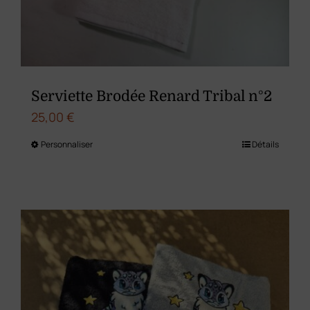
choisies
sur
la
page
du
Serviette Brodée Renard Tribal n°2
produit
25,00
€
Personnaliser
Détails
Ce
produit
a
plusieurs
variations.
Les
options
peuvent