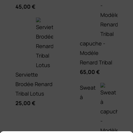
45,00
€
capuche -
Modèle
Renard Tribal
65,00
€
Serviette
Brodée Renard
Sweat
Tribal Lotus
à
25,00
€