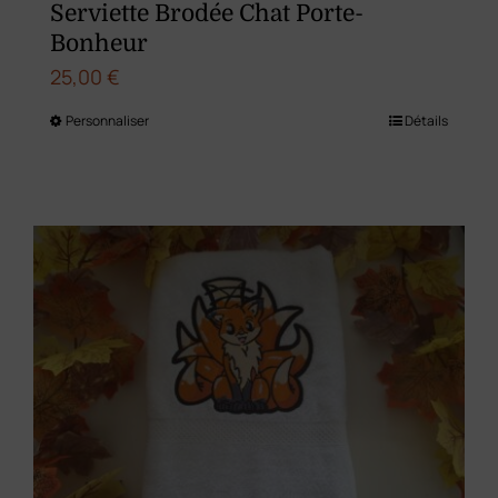
Serviette Brodée Chat Porte-
Bonheur
25,00
€
Personnaliser
Détails
Ce
produit
a
plusieurs
variations.
Les
options
peuvent
être
choisies
sur