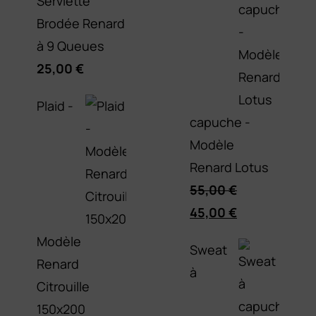
Serviette
Brodée Renard
à 9 Queues
25,00
€
Plaid -
capuche -
Modèle
Renard Lotus
55,00
€
Le
Le
45,00
€
prix
prix
Modèle
Sweat
initial
actuel
Renard
à
était :
est :
Citrouille
55,00 €.
45,00 €.
150x200