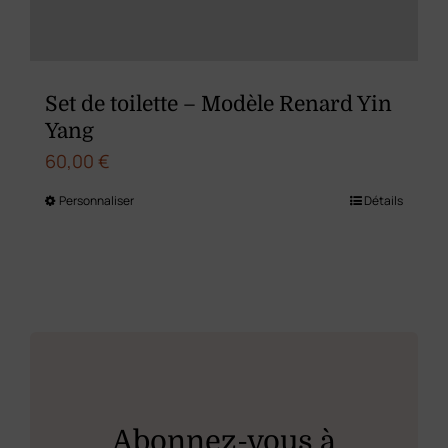
sur
la
page
du
Set de toilette – Modèle Renard Yin
produit
Yang
60,00
€
Personnaliser
Détails
Ce
produit
a
plusieurs
variations.
Les
options
peuvent
Abonnez-vous à