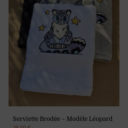
être
choisies
sur
la
page
du
produit
Serviette Brodée – Modèle Léopard
25,00
€