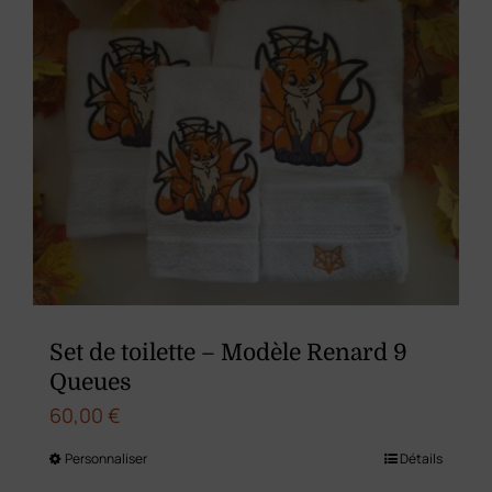
Set de toilette – Modèle Renard 9
Queues
60,00
€
Personnaliser
Détails
Ce