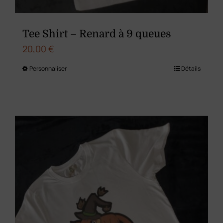
Tee Shirt – Renard à 9 queues
20,00
€
Personnaliser
Détails
Ce
produit
a
plusieurs
variations.
Les
options
peuvent
être
choisies