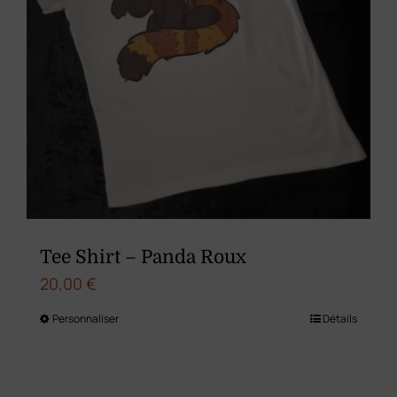
Tee Shirt – Panda Roux
20,00
€
Personnaliser
Détails
Ce
produit
a