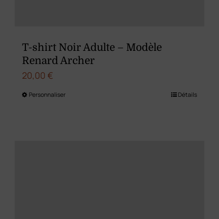
T-shirt Noir Adulte – Modèle
Renard Archer
20,00
€
Personnaliser
Détails
Ce
produit
a
plusieurs
variations.
Les
options
peuvent