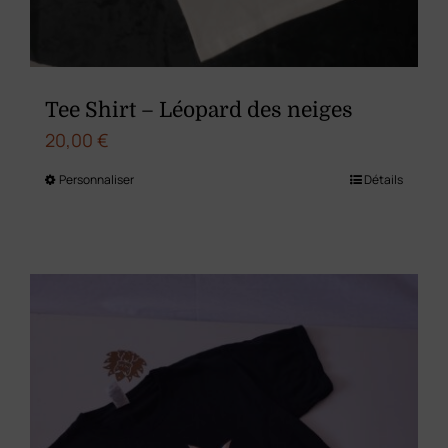
Tee Shirt – Léopard des neiges
20,00
€
Personnaliser
Détails
Ce
produit
a
plusieurs
variations.
Les
options
peuvent
être