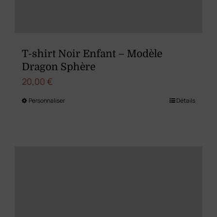
T-shirt Noir Enfant – Modèle
Dragon Sphère
20,00
€
Personnaliser
Détails
Ce
produit
a
plusieurs
variations.
Les
options
peuvent