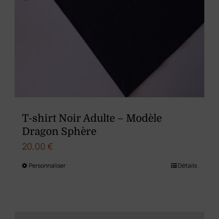
du
produit
T-shirt Noir Adulte – Modèle
Dragon Sphère
20,00
€
Personnaliser
Détails
Ce
produit
a
plusieurs