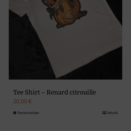
sur
la
page
du
produit
Tee Shirt – Renard citrouille
20,00
€
Personnaliser
Détails
Ce
produit