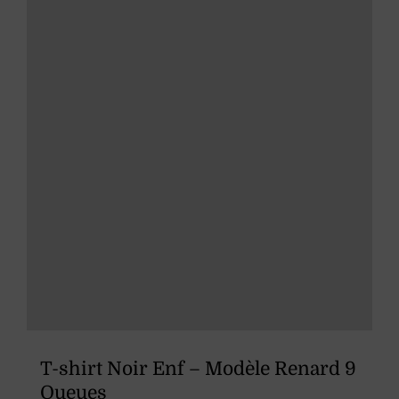
être
choisies
sur
la
page
du
produit
T-shirt Noir Enf – Modèle Renard 9
Queues