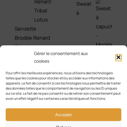
Sweat
à
Serviette
Brodée Renard
Tribal Lotus
Gérer le consentement aux
25,00
€
cookies
capuche -
Pour offrir les meilleures expériences, nous utilisons des technologies
telles que les cookies pour stocker et/ou accéder aux informations des
Modèle
appareils. Le fait de consentir à ces technologies nous permettra de traiter
des données telles que le comportement de navigation ou les ID uniques
Renard Galaxie
sur ce site. Le fait de ne pas consentir ou de retirer son consentement peut
65,00
€
avoir un effet négatif sur certaines caractéristiques et fonctions.
Accepter