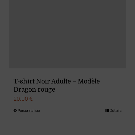
page
du
produit
T-shirt Noir Adulte – Modèle
Dragon rouge
20,00
€
Personnaliser
Détails
Ce
produit
a