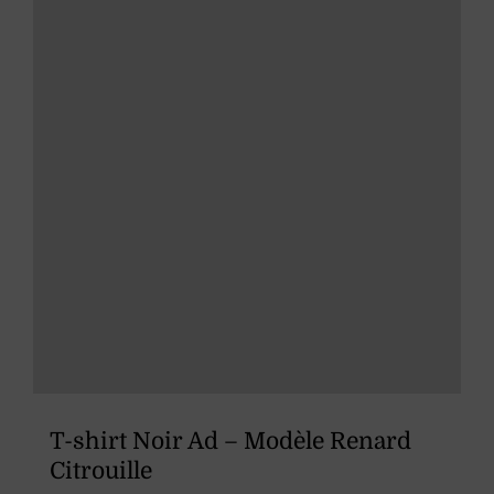
être
choisies
sur
la
page
du
produit
T-shirt Noir Ad – Modèle Renard
Citrouille