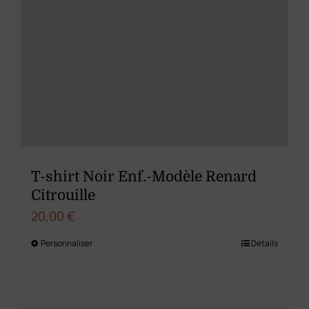
du
produit
T-shirt Noir Enf.-Modèle Renard
Citrouille
20,00
€
Personnaliser
Détails
Ce
produit
a