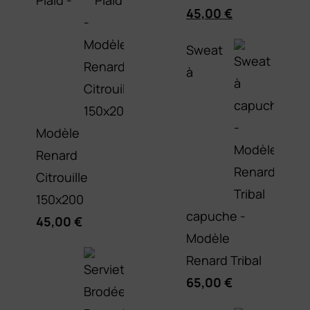
Plaid -
Le
Le
45,00
€
prix
prix
Sweat
initial
actuel
à
était :
est :
55,00 €.
45,00 €.
Modèle
Renard
Citrouille
150x200
capuche -
45,00
€
Modèle
Renard Tribal
65,00
€