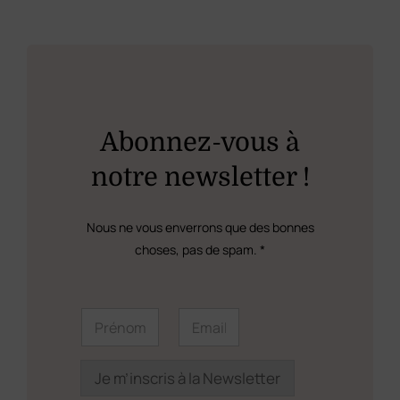
plusieurs
variations.
Les
options
peuvent
Abonnez-vous à
être
notre newsletter !
choisies
sur
Nous ne vous enverrons que des bonnes
la
choses, pas de spam. *
page
du
*
P
E
E
r
m
produit
m
é
a
a
n
i
i
o
l
Je m’inscris à la Newsletter
l
m
*
E