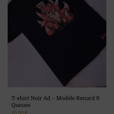
choisies
sur
la
page
du
produit
T-shirt Noir Ad – Modèle Renard 9
Queues
20,00
€