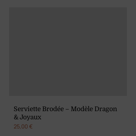
a
plusieurs
variations.
Les
options
peuvent
être
choisies
sur
la
page
du
Serviette Brodée – Modèle Dragon
produit
& Joyaux
25,00
€