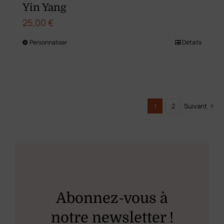
produit
Yin Yang
25,00
€
Personnaliser
Détails
Ce
produit
a
plusieurs
1
2
Suivant
variations.
Les
options
peuvent
être
choisies
Abonnez-vous à
sur
notre newsletter !
la