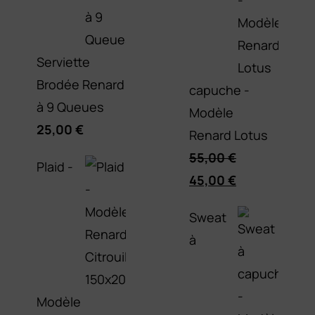
Serviette
Brodée Renard
capuche -
à 9 Queues
Modèle
25,00
€
Renard Lotus
55,00
€
Plaid -
Le
Le
45,00
€
prix
prix
Sweat
initial
actuel
à
était :
est :
55,00 €.
45,00 €.
Modèle