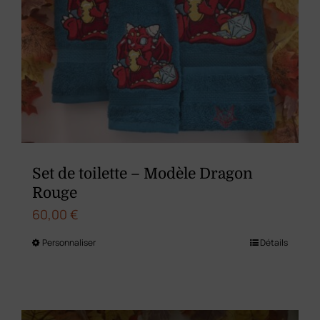
Set de toilette – Modèle Dragon
Rouge
60,00
€
Personnaliser
Détails
Ce
produit
a
plusieurs