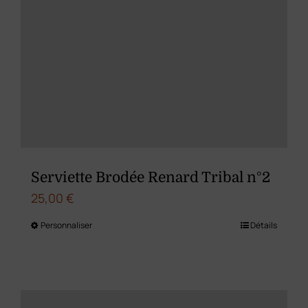
options
peuvent
être
choisies
sur
la
page
du
Serviette Brodée Renard Tribal n°2
produit
25,00
€
Personnaliser
Détails
Ce
produit
a
plusieurs