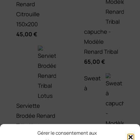
Renard
Citrouille
150x200
capuche -
45,00
€
Modèle
Renard Tribal
65,00
€
Sweat
à
Serviette
Brodée Renard
Tribal Lotus
Gérer le consentement aux
25,00
€