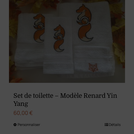
variations.
Les
options
peuvent
être
choisies
sur
la
page
du
Set de toilette – Modèle Renard Yin
produit
Yang
60,00
€
Personnaliser
Détails
Ce