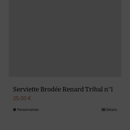
variations.
Les
options
peuvent
être
choisies
sur
la
page
du
Serviette Brodée Renard Tribal n°1
produit
25,00
€
Personnaliser
Détails
Ce
produit