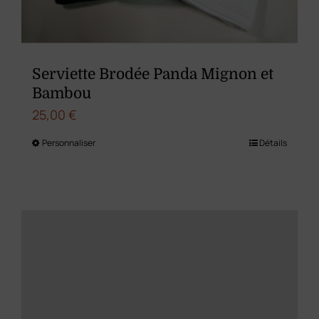
sur
la
page
du
Serviette Brodée Panda Mignon et
produit
Bambou
25,00
€
Personnaliser
Détails
Ce
produit
a
plusieurs
variations.
Les
options
peuvent