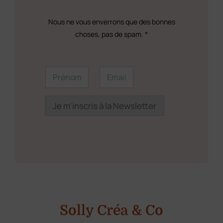
page
Nous ne vous enverrons que des bonnes
du
choses, pas de spam. *
produit
*
P
E
P
r
m
r
é
a
é
n
i
n
o
l
Je m’inscris à la Newsletter
o
m
*
m
*
*
Solly Créa & Co