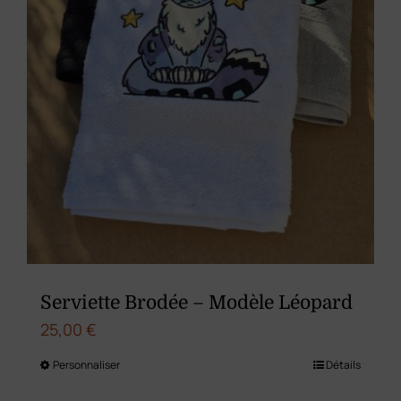
Serviette Brodée – Modèle Léopard
25,00
€
Personnaliser
Détails
Ce
produit