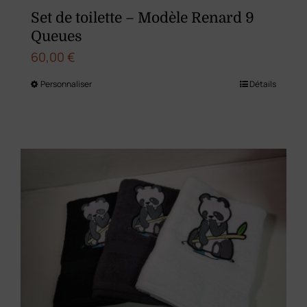
du
Set de toilette – Modèle Renard 9
produit
Queues
60,00
€
Personnaliser
Détails
Ce
produit
a
plusieurs
variations.
Les
options
peuvent
être
choisies