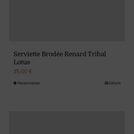
être
choisies
sur
la
page
du
Serviette Brodée Renard Tribal
produit
Lotus
25,00
€
Personnaliser
Détails
Ce
produit
a
plusieurs
variations.
Les