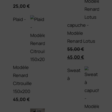
25,00
€
Plaid -
capuche -
Modèle
Renard Lotus
55,00
€
Le
Le
45,00
€
prix
prix
Modèle
Sweat
initial
actuel
Renard
à
était :
est :
Citrouille
55,00 €.
45,00 €.
150x200
45,00
€