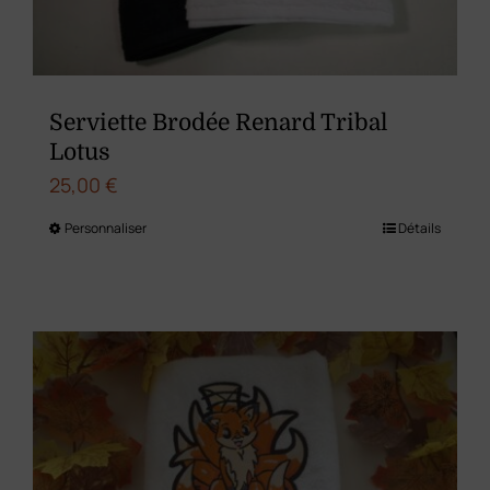
Serviette Brodée Renard Tribal
Lotus
25,00
€
Personnaliser
Détails
Ce
produit
a
plusieurs
variations.
Les
options
peuvent