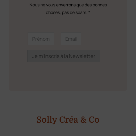
Nous ne vous enverrons que des bonnes
du
choses, pas de spam. *
produit
P
P
E
r
r
m
é
é
a
n
n
i
o
o
l
Je m’inscris à la Newsletter
m
m
*
*
*
P
r
é
n
o
m
Solly Créa & Co