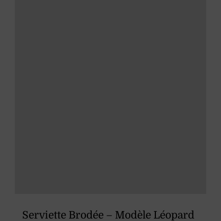
peuvent
être
choisies
sur
la
page
du
produit
Serviette Brodée – Modèle Léopard