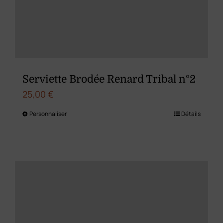
choisies
sur
la
page
du
Serviette Brodée Renard Tribal n°2
produit
25,00
€
Personnaliser
Détails
Ce
produit
a
plusieurs
variations.
Les
options