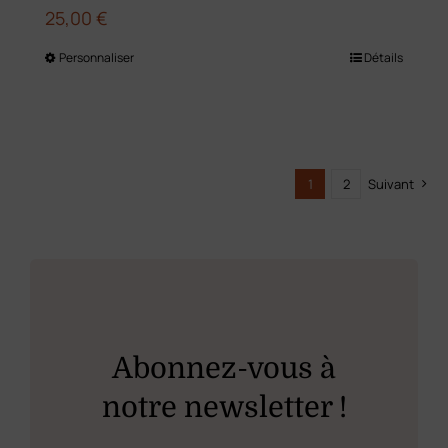
25,00
€
Personnaliser
Détails
Ce
produit
a
plusieurs
1
2
Suivant
variations.
Les
options
peuvent
être
choisies
Abonnez-vous à
sur
notre newsletter !
la
page