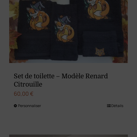
options
peuvent
être
choisies
sur
la
page
du
Set de toilette – Modèle Renard
produit
Citrouille
60,00
€
Personnaliser
Détails
Ce
produit
a
plusieurs