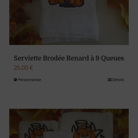
être
choisies
sur
la
page
du
Serviette Brodée Renard à 9 Queues
produit
25,00
€
Personnaliser
Détails
Ce
produit
a
plusieurs
variations.
Les