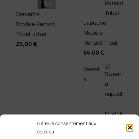
Serviette
capuche -
Brodée Renard
Modèle
Tribal Lotus
Renard Tribal
25,00
€
65,00
€
Sweat
à
Gérer le consentement aux
cookies