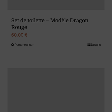
la
page
du
Set de toilette – Modèle Dragon
produit
Rouge
60,00
€
Personnaliser
Détails
Ce
produit
a
plusieurs
variations.
Les
options
peuvent
être