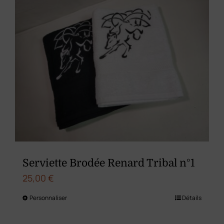
variations.
Les
options
peuvent
être
choisies
sur
la
page
du
Serviette Brodée Renard Tribal n°1
produit
25,00
€
Personnaliser
Détails
Ce
produit