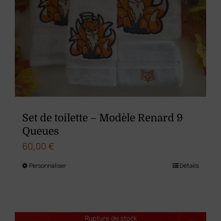
options
peuvent
être
choisies
sur
la
page
du
Set de toilette – Modèle Renard 9
produit
Queues
60,00
€
Personnaliser
Détails
Ce
produit
a
plusieurs
Rupture de stock