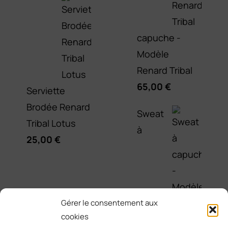
capuche -
Modèle
Renard Tribal
65,00
€
Serviette
Brodée Renard
Sweat
Tribal Lotus
à
25,00
€
Gérer le consentement aux
cookies