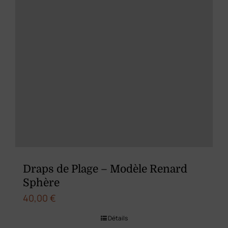
sur
la
page
du
produit
Draps de Plage – Modèle Renard
Sphère
40,00
€
Détails