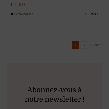
60,00
€
Personnaliser
Détails
Ce
produit
a
plusieurs
1
2
Suivant
variations.
Les
options
peuvent
être
choisies
Abonnez-vous à
sur
notre newsletter !
la