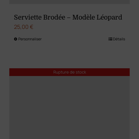
Serviette Brodée – Modèle Léopard
25,00
€
Personnaliser
Détails
Ce
produit
a
plusieurs
Rupture de stock
variations.
Les
options
peuvent
être
choisies