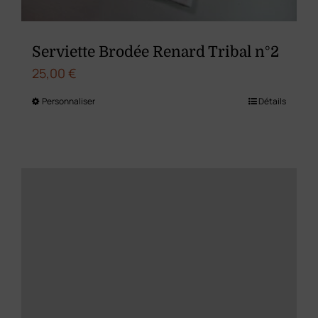
la
page
du
Serviette Brodée Renard Tribal n°2
produit
25,00
€
Personnaliser
Détails
Ce
produit
a
plusieurs
variations.
Les
options
peuvent
être
choisies