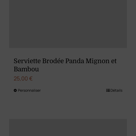
peuvent
être
choisies
sur
la
page
du
Serviette Brodée Panda Mignon et
produit
Bambou
25,00
€
Personnaliser
Détails
Ce
produit
a
plusieurs
variations.