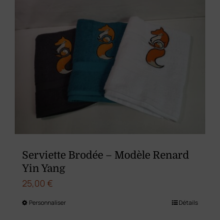
variations.
Les
options
peuvent
être
choisies
sur
la
page
du
Serviette Brodée – Modèle Renard
produit
Yin Yang
25,00
€
Personnaliser
Détails
Ce