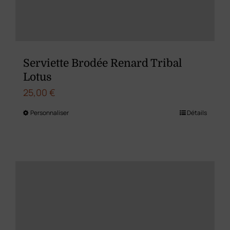
sur
la
page
du
Serviette Brodée Renard Tribal
produit
Lotus
25,00
€
Personnaliser
Détails
Ce
produit
a
plusieurs
variations.
Les
options