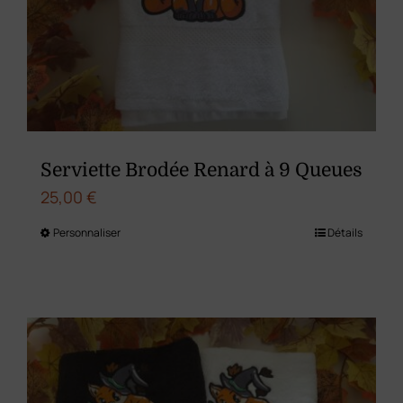
être
choisies
sur
la
page
du
Serviette Brodée Renard à 9 Queues
produit
25,00
€
Personnaliser
Détails
Ce
produit
a
plusieurs
variations.
Les