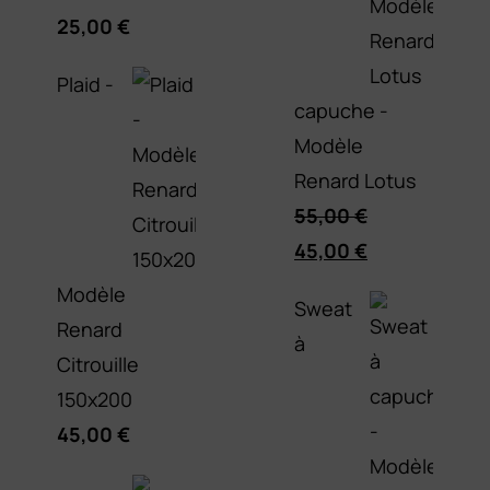
25,00
€
Plaid -
capuche -
Modèle
Renard Lotus
55,00
€
Le
Le
45,00
€
prix
prix
Modèle
Sweat
initial
actuel
Renard
à
était :
est :
Citrouille
55,00 €.
45,00 €.
150x200
45,00
€