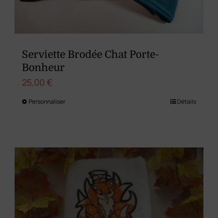
Serviette Brodée Chat Porte-
Bonheur
25,00
€
Personnaliser
Détails
Ce
produit
a
plusieurs
variations.
Les
options
peuvent