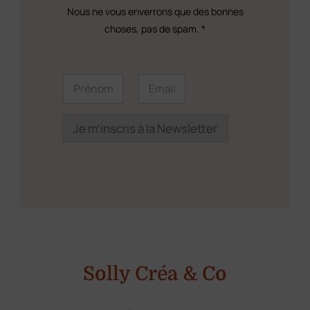
page
Nous ne vous enverrons que des bonnes
du
choses, pas de spam. *
produit
P
P
E
r
r
m
é
é
a
n
n
i
o
o
l
Je m’inscris à la Newsletter
m
m
*
E
*
m
a
i
l
P
r
é
n
o
m
Solly Créa & Co