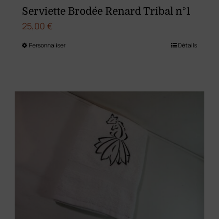
du
Serviette Brodée Renard Tribal n°1
produit
25,00
€
Personnaliser
Détails
Ce
produit
a
plusieurs
variations.
Les
options
peuvent
être
choisies
sur